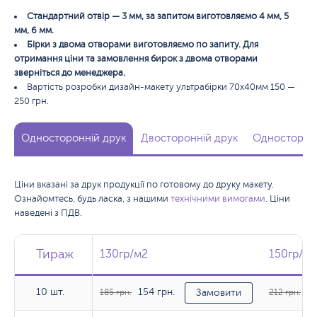
Стандартний отвір — 3 мм, за запитом виготовляємо 4 мм, 5
мм, 6 мм.
Бірки з двома отворами виготовляємо по запиту. Для
отримання ціни та замовлення бирок з двома отворами
зверніться до менеджера.
Вартість розробки дизайн-макету ультрабірки 70х40мм 150 —
250 грн.
Односторонній друк
Двосторонній друк
Односторонн
Ціни вказані за друк продукції по готовому до друку макету.
Ознайомтесь, будь ласка, з нашими
технічними вимогами
. Ціни
наведені з ПДВ.
Тираж
Тираж
Тираж
130гр/м2
130гр/м2
150гр/м2
150гр/м2
10 шт.
154 грн.
17
10 шт.
185 грн.
Замовити
212 грн.