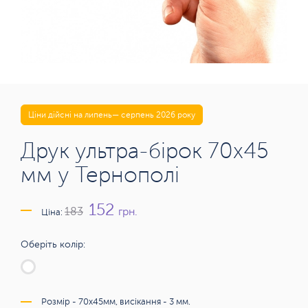
Ціни дійсні на липень— серпень 2026 року
Друк ультра-бірок 70х45
мм у Тернополі
152
грн.
183
Ціна:
Оберіть колір:
Розмір - 70х45мм, висікання - 3 мм.