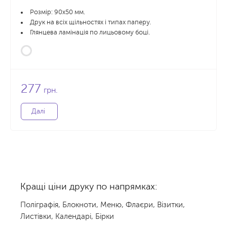
Розмір: 90x50 мм.
Друк на всіх щільностях і типах паперу.
Глянцева ламінація по лицьовому боці.
277
грн.
Далі
Кращі ціни друку по напрямках:
Поліграфія
,
Блокноти
,
Меню
,
Флаєри
,
Візитки
,
Листівки
,
Календарі
,
Бірки