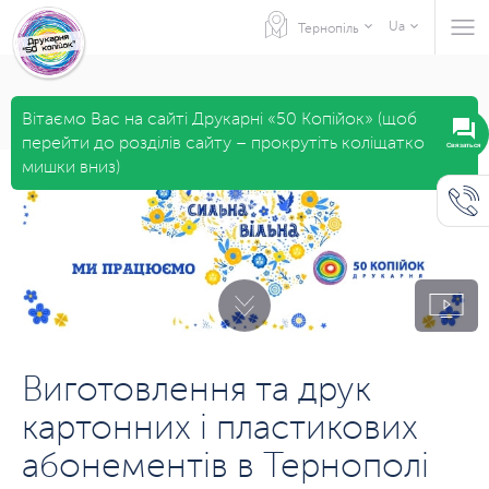
Ua
Тернопіль
Вітаємо Вас на сайті Друкарні «50 Копійок» (щоб
перейти до розділів сайту – прокрутіть коліщатко
Связаться
мишки вниз)
Виготовлення та друк
картонних і пластикових
абонементів в Тернополі