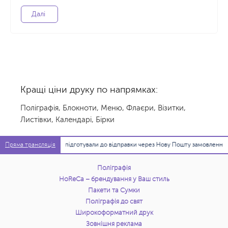
Далі
Кращі ціни друку по напрямках:
Поліграфія
,
Блокноти
,
Меню
,
Флаєри
,
Візитки
,
Листівки
,
Календарі
,
Бірки
11:36:54
Ми підготували до відправки через Нову Пошту замовлення для 6
Пряма трансляція
Поліграфія
HoReCa – брендування у Ваш стиль
Пакети та Сумки
Поліграфія до свят
Широкоформатний друк
Зовнішня реклама