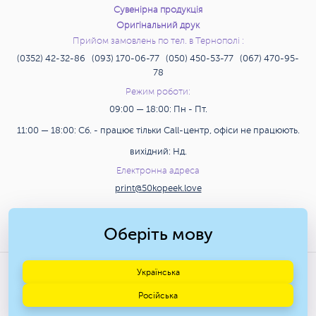
Сувенірна продукція
Оригінальний друк
Прийом замовлень по тел. в Тернополі :
(0352) 42-32-86 (093) 170-06-77 (050) 450-53-77 (067) 470-95-
78
Режим роботи:
09:00 — 18:00: Пн - Пт.
11:00 — 18:00: Сб. - працює тільки Call-центр, офіси не працюють.
вихідний: Нд.
Електронна адреса
print@50kopeek.love
Пошук
Оберіть мову
© 2009-2026 Друкарня «50
Українська
КОПІЙОК» м. Київ.
Російська
Дизайн і розробка сайту —