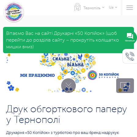
Ua
Тернопіль
Вітаємо Вас на сайті Друкарні «50 Копійок» (щоб
перейти до розділів сайту – прокрутіть коліщатко
Связаться
мишки вниз)
Друк обгорткового паперу
у Тернополі
Друкарня «50 Копійок» з турботою про ваш бренд надрукує