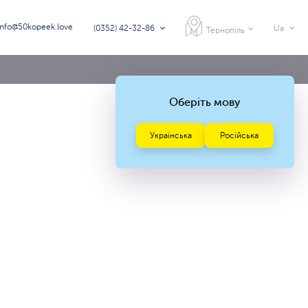
info@50kopeek.love
(0352) 42-32-86
Ua
Тернопіль
Оберіть мову
Українська
Російська