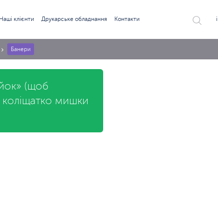
Наші клієнти
Друкарське обладнання
Контакти
Банери
ійок» (щоб
ь коліщатко мишки