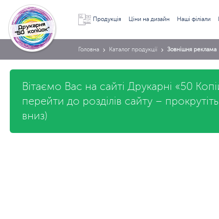
Продукція
Ціни на дизайн
Наші філіали
Головна
Каталог продукції
Зовнішня реклама
Вітаємо Вас на сайті Друкарні «50 Коп
перейти до розділів сайту – прокрутіт
вниз)