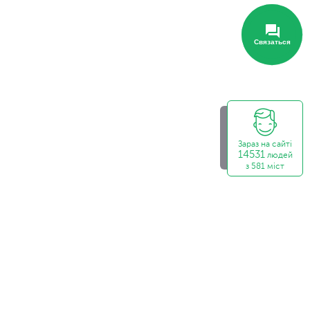
Связаться
Зараз на сайті
14531
людей
з 581 міст
ивідуальній упаковці за вигідною ціною. Пропонуємо
влення у Тернополі.