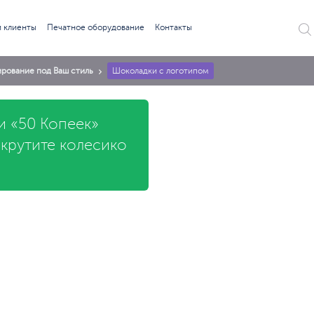
 клиенты
Печатное оборудование
Контакты
рование под Ваш стиль
Шоколадки с логотипом
и «50 Копеек»
окрутите колесико