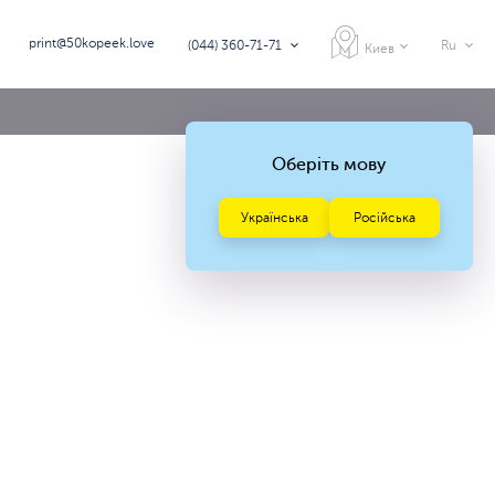
print@50kopeek.love
(044) 360-71-71
Ru
Киев
Оберіть мову
Українська
Російська