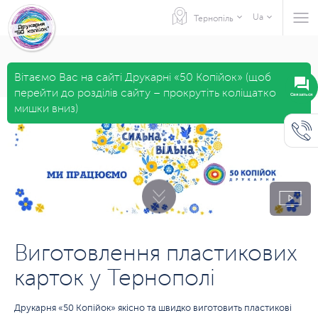
Ua
Тернопіль
Вітаємо Вас на сайті Друкарні «50 Копійок» (щоб
перейти до розділів сайту – прокрутіть коліщатко
Связаться
мишки вниз)
Виготовлення пластикових
карток у Тернополі
Друкарня «50 Копійок» якісно та швидко виготовить пластикові