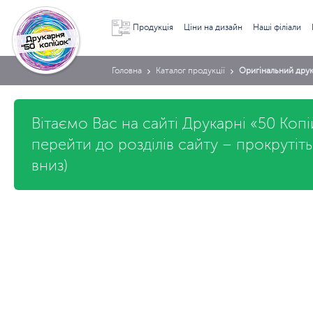
Продукція
Ціни на дизайн
Наші філіали
Головна
Каталог продукції
Оригінальний дру
Вітаємо Вас на сайті Друкарні «50 Коп
перейти до розділів сайту – прокрутіт
вниз)