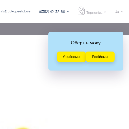
info@50kopeek.love
(0352) 42-32-86
Ua
Тернопіль
Оберіть мову
Українська
Російська