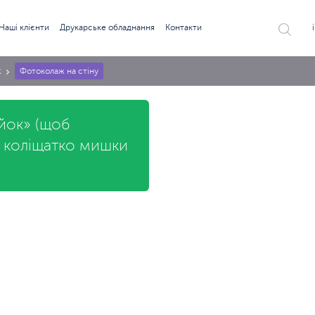
Наші клієнти
Друкарське обладнання
Контакти
к
Фотоколаж на стіну
ійок» (щоб
ь коліщатко мишки