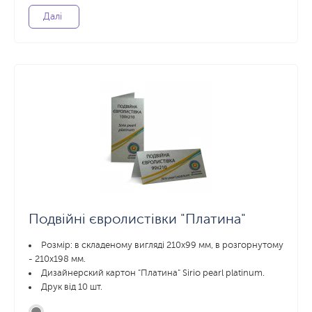
Далі
Подвійні євролистівки "Платина"
Розмір: в складеному вигляді 210х99 мм, в розгорнутому
- 210x198 мм.
Дизайнерский картон "Платина" Sirio pearl platinum.
Друк від 10 шт.