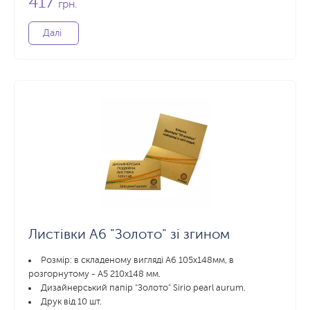
417
грн.
Далі
Листівки А6 "Золото" зі згином
Розмір: в складеному вигляді А6 105х148мм, в
розгорнутому - А5 210x148 мм.
Дизайнерський папір "Золото" Sirio pearl aurum.
Друк від 10 шт.