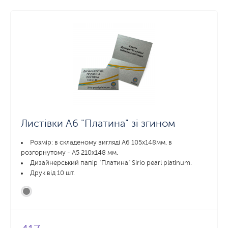
Листівки А6 "Платина" зі згином
Розмір: в складеному вигляді А6 105х148мм, в
розгорнутому - А5 210x148 мм.
Дизайнерський папір "Платина" Sirio pearl platinum.
Друк від 10 шт.