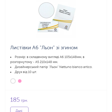
Листівки А6 "Льон" зі згином
Розмір: в складеному вигляді А6 105х148мм, в
розгорнутому - А5 210x148 мм.
Дизайнерський папір "Льон" Nettuno bianco artico.
Друк від 10 шт.
185
грн.
Далі