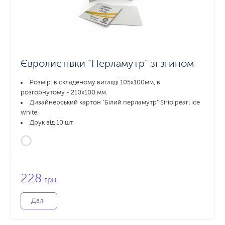
Євролистівки "Перламутр" зі згином
Розмір: в складеному вигляді 105х100мм, в
розгорнутому - 210x100 мм.
Дизайнерський картон "Білий перламутр" Sirio pearl ice
white.
Друк від 10 шт.
228
грн.
Далі