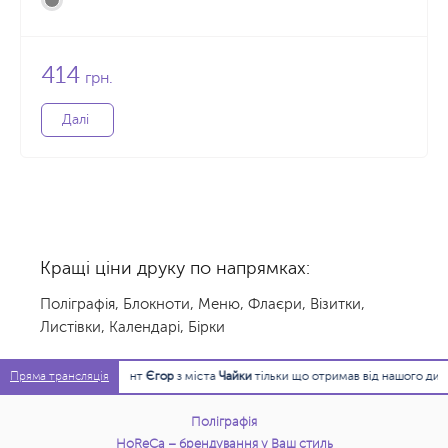
414
грн.
Далі
Кращі ціни друку по напрямках:
Поліграфія
,
Блокноти
,
Меню
,
Флаєри
,
Візитки
,
Листівки
,
Календарі
,
Бірки
15:45:17
Клієнт
Єгор
з міста
Чайки
тільки що отримав від нашого дизайнера
Пряма трансляція
Поліграфія
HoReCa – брендування у Ваш стиль