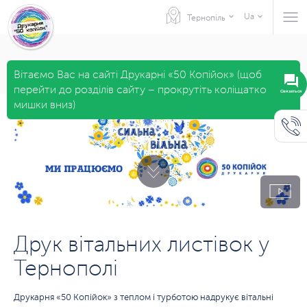
Ua
Тернопіль
Вітаємо Вас на сайті Друкарні «50 Копійок» (щоб
перейти до розділів сайту – прокрутіть коліщатко
мишки вниз)
Друк вітальних листівок у
Тернополі
Друкарня «50 Копійок» з теплом і турботою надрукує вітальні