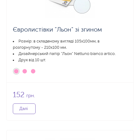
Євролистівки "Льон" зі згином
Розмір: в складеному вигляді 105х100мм, в
розгорнутому - 210x100 мм.
Дизайнерський папір "Льон" Nettuno bianco artico.
Друк від 10 шт.
152
грн.
Далі