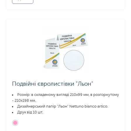
Подвійні євролистівки "Льон"
Розмір: в складеному вигляді 210х99 мм, в розгорнутому
- 210x198 мм.
Дизайнерський папір "Льон" Nettuno bianco artico.
Друк від 10 шт.