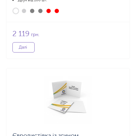
Друк від 100 шт.
2 119
грн.
Далі
Євролистівка із згином