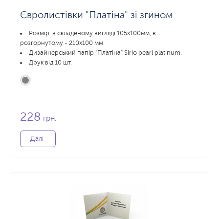
Євролистівки "Платіна" зі згином
Розмір: в складеному вигляді 105х100мм, в
розгорнутому - 210x100 мм.
Дизайнерський папір "Платіна" Sirio pearl platinum.
Друк від 10 шт.
228
грн.
Далі