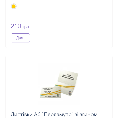
210
грн.
Далі
Листівки А6 "Перламутр" зі згином