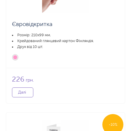
Євровідкритка
Розмір: 210х99 мм.
Крейдований глянцевий картон Фінляндія.
Друк від 10 шт.
226
грн.
Далі
-10%