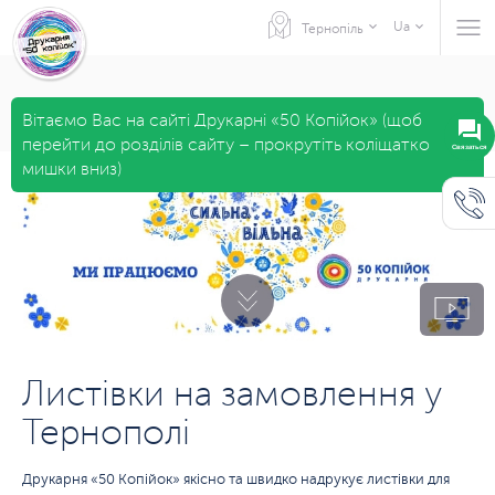
Ua
Тернопіль
Вітаємо Вас на сайті Друкарні «50 Копійок» (щоб
перейти до розділів сайту – прокрутіть коліщатко
мишки вниз)
Листівки на замовлення у
Тернополі
Друкарня «50 Копійок» якісно та швидко надрукує листівки для