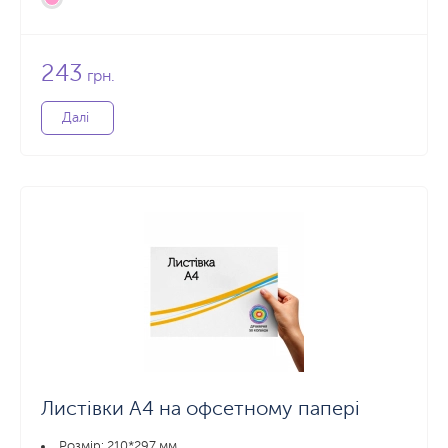
243
грн.
Далі
Листівки А4 на офсетному папері
Розмір: 210*297 мм.