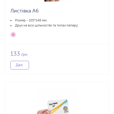
Листівка А6
Розмір - 105*148 мм.
Друк на всіх щільностях та типах паперу.
133
грн.
Далі