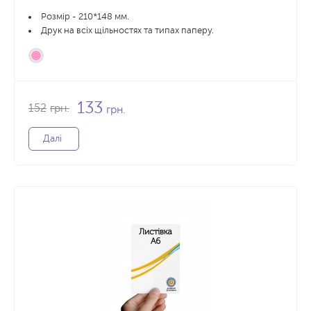
Розмір - 210*148 мм.
Друк на всіх щільностях та типах паперу.
133
152
грн.
грн.
Далі