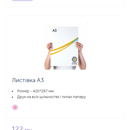
Листівка А3
Розмір - 420*297 мм.
Друк на всіх щільностях і типах паперу.
122