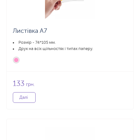
Листівка А7
Розмір - 74*105 мм.
Друк на всіх щільностях і типах паперу.
133
грн.
Далі