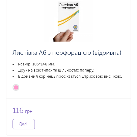
Листівка А6 з перфорацією (відривна)
Размір: 105*148 мм.
Друк на всіх типах та щільностях паперу.
Відривний корінець просікається штриховою висічкою.
116
грн.
Далі