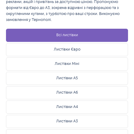
реклами, акцій і привітань за доступною ціною. Пропонуємо
формати від Євро до А3, зокрема відривні з перфорацією та з
округленими кутами, з турботою про ваші строки. Виконуємо
замовлення у Тернополі.
Всі листівки
Листівки Євро
Листівки Міні
Листівки А5
Листівки А6
Листівки А4
Листівки А3