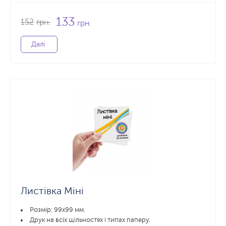
133
152
грн.
грн.
Далі
Листівка Міні
Розмір: 99х99 мм.
Друк на всіх щільностях і типах паперу.