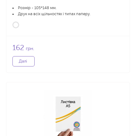
Розмір - 105*148 мм.
Друк на всіх щільностях і типах паперу.
162
грн.
Далі