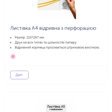
Листівка А4 відривна з перфорацією
Размір: 210*297 мм.
Друк на всіх типах та щільностях паперу.
Відривний корінець просікається штриховою висічкою.
Далі