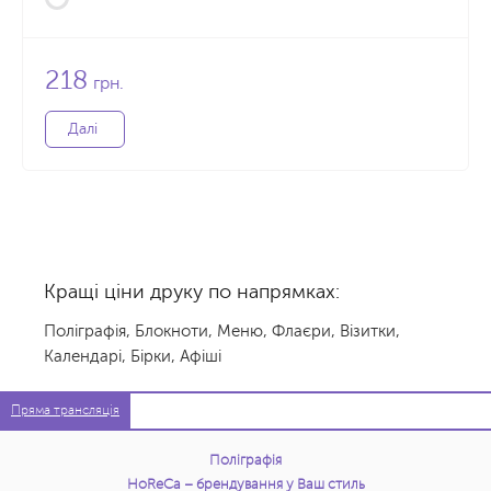
218
грн.
Далі
Кращі ціни друку по напрямках:
Поліграфія
,
Блокноти
,
Меню
,
Флаєри
,
Візитки
,
Календарі
,
Бірки
,
Афіші
Пряма трансляція
Поліграфія
HoReCa – брендування у Ваш стиль