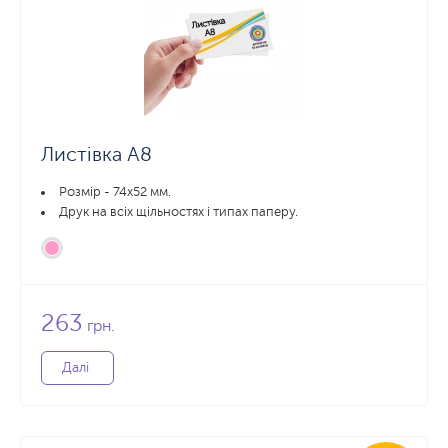
Листівка А8
Розмір - 74х52 мм.
Друк на всіх щільностях і типах паперу.
263
грн.
Далі