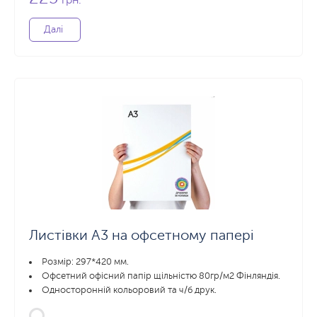
грн.
Далі
Листівки А3 на офсетному папері
Розмір: 297*420 мм.
Офсетний офісний папір щільністю 80гр/м2 Фінляндія.
Односторонній кольоровий та ч/б друк.