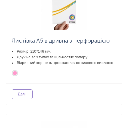
Листівка А5 відривна з перфорацією
Размір: 210*148 мм.
Друк на всіх типах та щільностях паперу.
Відривний корінець просікається штриховою висічкою.
Далі