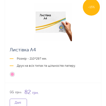
-15%
Листівка А4
Розмір - 210*297 мм.
Друк на всіх типах та щільностях паперу.
82
95
грн.
грн.
Далі