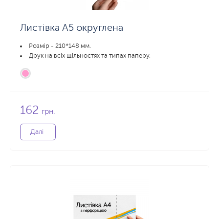
Листівка А5 округлена
Розмір - 210*148 мм.
Друк на всіх щільностях та типах паперу.
162
грн.
Далі