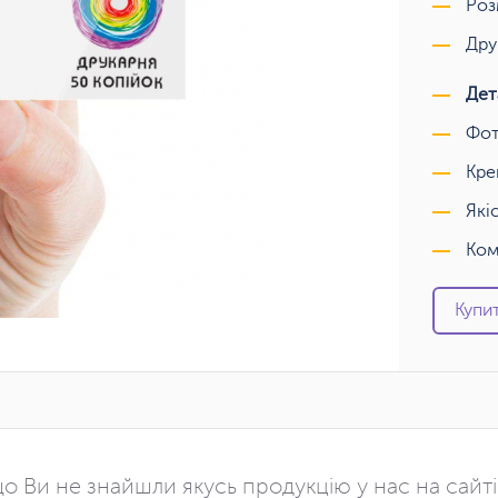
Роз
Дру
Дет
Фот
Кре
Які
Ком
Купит
о Ви не знайшли якусь продукцію у нас на сайт