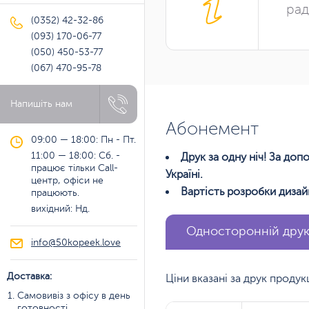
рад
(0352) 42-32-86
(093) 170-06-77
(050) 450-53-77
(067) 470-95-78
Напишіть нам
Абонемент
09:00 — 18:00: Пн - Пт.
11:00 — 18:00: Сб. -
Друк за одну ніч! За до
працює тільки Call-
Україні.
центр, офіси не
Вартість розробки дизай
працюють.
вихідний: Нд.
Односторонній дру
info@50kopeek.love
Доставка:
Ціни вказані за друк проду
Самовивіз з офісу в день
готовності.