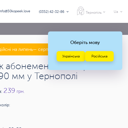
info@50kopeek.love
(0352) 42-32-86
Ua
Тернопіль
Оберіть мову
дійсні на липень— серпень 2026 року
Українська
Російська
к абонементів на картоні
90 мм у Тернополі
239
а:
грн.
колір: