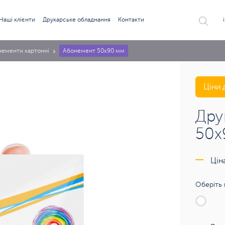
Наші клієнти
Друкарське обладнання
Контакти
нементи картонні
Абонемент 50х90 мм
Ціни 
Дру
50х
Цін
Оберіть 