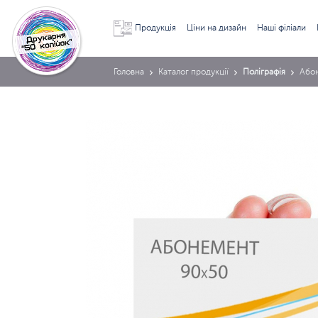
Продукція
Ціни на дизайн
Наші філіали
Головна
Каталог продукції
Поліграфія
Або