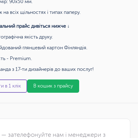
мір: 90x50 мм.
к на всіх щільностях і типах паперу.
альний прайс дивіться нижче ↓
ографічна якість друку.
йдований глянцевий картон Фінляндія.
сть - Premium.
анда з 17-ти дизайнерів до ваших послуг!
и в 1 клік
В кошик з прайсу
і — зателефонуйте нам і менеджери з