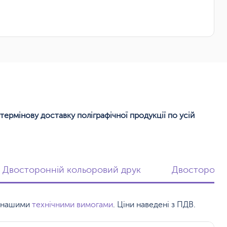
термінову доставку поліграфічної продукції по усій
Двосторонній кольоровий друк
Двосторонній
 з нашими
технічними вимогами
. Ціни наведені з ПДВ.