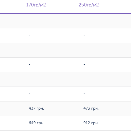
170гр/м2
170гр/м2
250гр/м2
250гр/м2
-
-
-
-
-
-
-
-
-
-
-
-
437 грн.
473 грн.
649 грн.
912 грн.