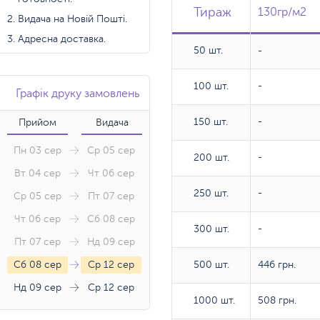
Тираж
Тираж
Тираж
130гр/м2
130гр/м2
Видача на Новій Пошті.
Адресна доставка.
50 шт.
50 шт.
-
100 шт.
100 шт.
-
Графік друку замовлень
150 шт.
150 шт.
-
Прийом
Видача
Пн 03 сер
Ср 05 сер
200 шт.
200 шт.
-
Вт 04 сер
Чт 06 сер
250 шт.
250 шт.
-
Ср 05 сер
Пт 07 сер
Чт 06 сер
Сб 08 сер
300 шт.
300 шт.
-
Пт 07 сер
Нд 09 сер
Сб 08 сер
Ср 12 сер
500 шт.
500 шт.
446 грн.
Нд 09 сер
Ср 12 сер
1000 шт.
1000 шт.
508 грн.