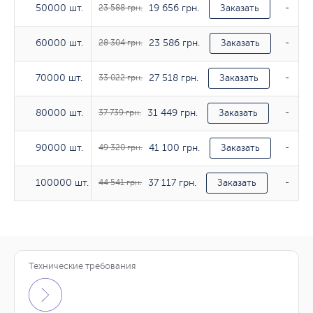
19 656 грн.
50000 шт.
50000 шт.
23 588 грн.
Заказать
-
23 586 грн.
60000 шт.
60000 шт.
28 304 грн.
Заказать
-
27 518 грн.
70000 шт.
70000 шт.
33 022 грн.
Заказать
-
31 449 грн.
80000 шт.
80000 шт.
37 739 грн.
Заказать
-
41 100 грн.
90000 шт.
90000 шт.
49 320 грн.
Заказать
-
37 117 грн.
100000 шт.
100000 шт.
44 541 грн.
Заказать
-
Технические требования
Тираж
170гр/м2
200г