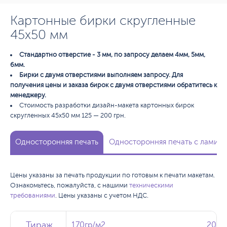
Картонные бирки скругленные
45х50 мм
Стандартно отверстие - 3 мм, по запросу делаем 4мм, 5мм,
6мм.
Бирки с двумя отверстиями выполняем запросу. Для
получения цены и заказа бирок с двумя отверстиями обратитесь к
менеджеру.
Стоимость разработки дизайн-макета картонных бирок
скругленных 45х50 мм 125 — 200 грн.
Односторонняя печать
Односторонняя печать с ламина
Цены указаны за печать продукции по готовым к печати макетам.
Ознакомьтесь, пожалуйста, с нашими
техническими
требованиями
. Цены указаны с учетом НДС.
Тираж
Тираж
Тираж
170гр/м2
170гр/м2
200г
200г