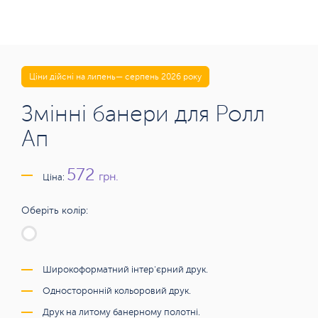
Ціни дійсні на липень— серпень 2026 року
Змінні банери для Ролл
Ап
572
грн.
Ціна:
Оберіть колір:
Широкоформатний інтер'єрний друк.
Односторонній кольоровий друк.
Друк на литому банерному полотні.