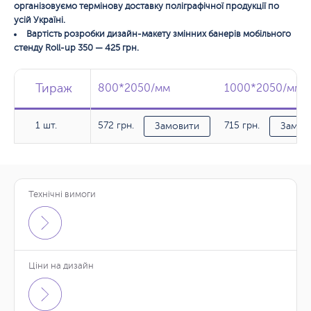
організовуємо термінову доставку поліграфічної продукції по
усій Україні.
Вартість розробки дизайн-макету змінних банерів мобільного
стенду Roll-up 350 — 425 грн.
Тираж
Тираж
Тираж
800*2050/мм
800*2050/мм
1000*2050/мм
1000*2050/мм
1 шт.
572 грн.
715 грн.
1 шт.
Замовити
Замов
Технічні вимоги
Ціни на дизайн