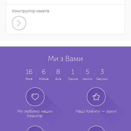
Конструктор макетів
Ми з Вами
16
:
6
:
8
:
1
:
5
:
4
Років
Місяців
Днів
Година
Хвилин
Секунди
Ми любимо наших
Наші Клієнти — зірки!
Клієнтів!