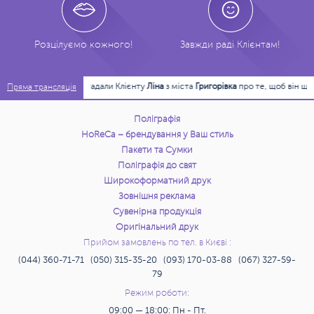
Розцілуємо кожного!
Завжди раді Клієнтам!
00:15:06
Нагадали Клієнту
Ліна
з міста
Григорівка
про те, щоб він ще р
Пряма трансляція
Поліграфія
HoReCa – брендування у Ваш стиль
Пакети та Сумки
Поліграфія до свят
Широкоформатний друк
Зовнішня реклама
Сувенірна продукція
Оригінальний друк
Прийом замовлень по тел. в Києві :
(044) 360-71-71 (050) 315-35-20 (093) 170-03-88 (067) 327-59-
79
Режим роботи:
09:00 — 18:00: Пн - Пт.