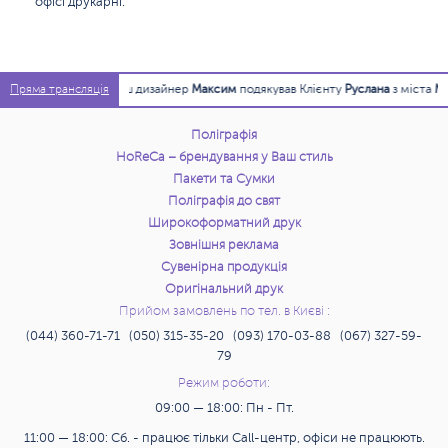
офісі друкарні.
14:44:12
Наш дизайнер
Максим
подякував Клієнту
Руслана
з міста
Мила
за
Пряма трансляція
Поліграфія
HoReCa – брендування у Ваш стиль
Пакети та Сумки
Поліграфія до свят
Широкоформатний друк
Зовнішня реклама
Сувенірна продукція
Оригінальний друк
Прийом замовлень по тел. в Києві :
(044) 360-71-71 (050) 315-35-20 (093) 170-03-88 (067) 327-59-
79
Режим роботи:
09:00 — 18:00: Пн - Пт.
11:00 — 18:00: Сб. - працює тільки Call-центр, офіси не працюють.