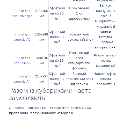
аркушів
подарунки
Записи,
Офсетний
Проклеєний
Блоки для
210×100
планування,
папір 80
блок
записів євро
мм
офісне
г/м²
євроформату
використанн
Кишенькові
Офсетний
записи,
Блоки для
105×148
Компактний
папір 80
нотатки,
записів А6
мм
проклеєний блок
г/м²
щоденне
використанн
Проклеєний
Офсетний
Робочі записи
Блоки для
148×210
блок
папір 80
офіси,
записів А5
мм
стандартного
г/м²
конференції
формату
Офсетний
Великий
Наради, офіс
Блоки для
210×297
папір 80
проклеєний блок
робота,
записів А4
мм
г/м²
для записів
презентації
Разом із кубариками часто
замовляють
Папки
— для зберігання документів, комерційних
пропозицій і презентаційних матеріалів.