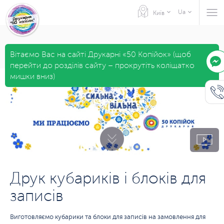
Ua
Київ
Вітаємо Вас на сайті Друкарні «50 Копійок» (щоб
перейти до розділів сайту – прокрутіть коліщатко
мишки вниз)
Друк кубариків і блоків для
записів
Виготовляємо кубарики та блоки для записів на замовлення для