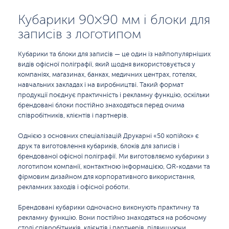
Кубарики 90×90 мм і блоки для
записів з логотипом
Кубарики та блоки для записів — це один із найпопулярніших
видів офісної поліграфії, який щодня використовується у
компаніях, магазинах, банках, медичних центрах, готелях,
навчальних закладах і на виробництві. Такий формат
продукції поєднує практичність і рекламну функцію, оскільки
брендовані блоки постійно знаходяться перед очима
співробітників, клієнтів і партнерів.
Однією з основних спеціалізацій Друкарні «50 копійок» є
друк та виготовлення кубариків, блоків для записів і
брендованої офісної поліграфії. Ми виготовляємо кубарики з
логотипом компанії, контактною інформацією, QR-кодами та
фірмовим дизайном для корпоративного використання,
рекламних заходів і офісної роботи.
Брендовані кубарики одночасно виконують практичну та
рекламну функцію. Вони постійно знаходяться на робочому
столі співробітників, клієнтів і партнерів, підвищуючи