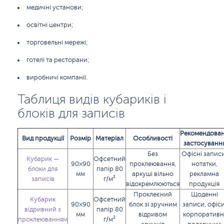
медичні установи;
освітні центри;
торговельні мережі;
готелі та ресторани;
виробничі компанії.
Таблиця видів кубариків і
блоків для записів
Рекомендова
Вид продукції
Розмір
Матеріал
Особливості
застосуванн
Без
Офісні записи
Кубарик —
Офсетний
90×90
проклеювання,
нотатки,
блоки для
папір 80
мм
аркуші вільно
рекламна
записів
г/м²
відокремлюються
продукція
Проклеєний
Щоденні
Кубарик
Офсетний
90×90
блок зі зручним
записи, офіси
відривний з
папір 80
мм
відривом
корпоративн
проклеюванням
г/м²