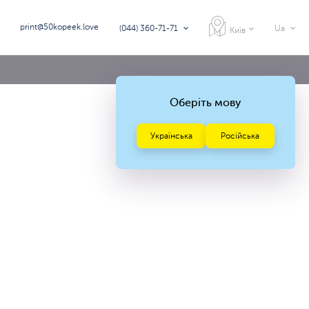
print@50kopeek.love
(044) 360-71-71
Ua
Київ
Оберіть мову
Українська
Російська