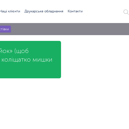
Наші клієнти
Друкарське обладнання
Контакти
тівки
ійок» (щоб
ь коліщатко мишки