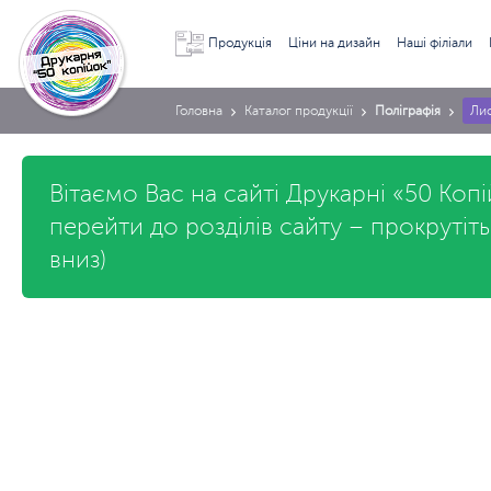
Продукція
Ціни на дизайн
Наші філіали
Головна
Каталог продукції
Поліграфія
Лис
Вітаємо Вас на сайті Друкарні «50 Коп
перейти до розділів сайту – прокрутіт
вниз)