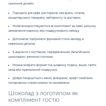
сезонний дизайн.
Підходить для кафе, ресторанів, кав’ярень, готелів,
кондитерських, пекарень, кейтерингу та доставки.
Може використовуватися як комплімент до кави, рахунку,
замовлення навинос або подарункового набору.
Допомагає підтримати фірмовий стиль закладу в
невеликих деталях.
Є варіанти з листівкою, передбаченням, бельгійським
шоколадом і великою плиткою.
Можна вибрати формат під щоденну подачу, акцію, свято,
захід або преміальний подарунок.
Добре поєднується з меню, флаєрами, крафт-пакетами,
паперовими стаканчиками та наклейками.
Шоколад з логотипом як
комплімент гостю