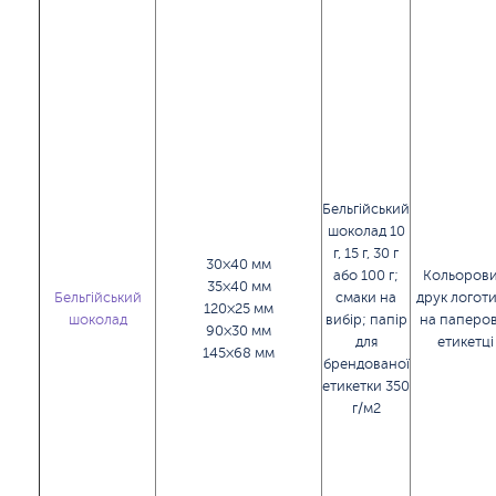
Бельгійський
шоколад 10
г, 15 г, 30 г
30×40 мм
або 100 г;
Кольоров
35×40 мм
Бельгійський
смаки на
друк логот
120×25 мм
шоколад
вибір; папір
на паперов
90×30 мм
для
етикетці
145×68 мм
брендованої
етикетки 350
г/м2