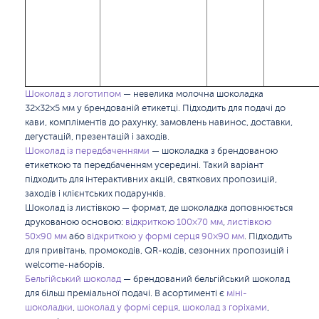
Шоколад з логотипом
— невелика молочна шоколадка
32×32×5 мм у брендованій етикетці. Підходить для подачі до
кави, компліментів до рахунку, замовлень навинос, доставки,
дегустацій, презентацій і заходів.
Шоколад із передбаченнями
— шоколадка з брендованою
етикеткою та передбаченням усередині. Такий варіант
підходить для інтерактивних акцій, святкових пропозицій,
заходів і клієнтських подарунків.
Шоколад із листівкою
— формат, де шоколадка доповнюється
друкованою основою:
відкриткою 100×70 мм
,
листівкою
50×90 мм
або
відкриткою у формі серця 90×90 мм
. Підходить
для привітань, промокодів, QR-кодів, сезонних пропозицій і
welcome-наборів.
Бельгійський шоколад
— брендований бельгійський шоколад
для більш преміальної подачі. В асортименті є
міні-
шоколадки
,
шоколад у формі серця
,
шоколад з горіхами
,