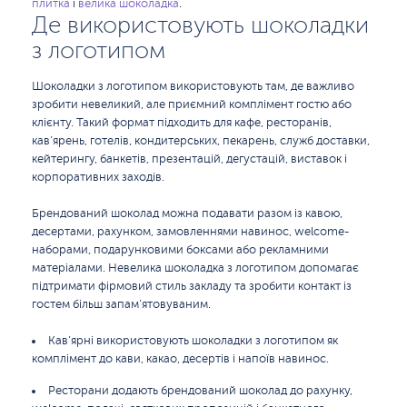
плитка
і
велика шоколадка
.
Де використовують шоколадки
з логотипом
Шоколадки з логотипом використовують там, де важливо
зробити невеликий, але приємний комплімент гостю або
клієнту. Такий формат підходить для кафе, ресторанів,
кав’ярень, готелів, кондитерських, пекарень, служб доставки,
кейтерингу, банкетів, презентацій, дегустацій, виставок і
корпоративних заходів.
Брендований шоколад можна подавати разом із кавою,
десертами, рахунком, замовленнями навинос, welcome-
наборами, подарунковими боксами або рекламними
матеріалами. Невелика шоколадка з логотипом допомагає
підтримати фірмовий стиль закладу та зробити контакт із
гостем більш запам’ятовуваним.
Кав’ярні використовують шоколадки з логотипом як
комплімент до кави, какао, десертів і напоїв навинос.
Ресторани додають брендований шоколад до рахунку,