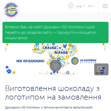
Ua
Київ
Вітаємо Вас на сайті Друкарні «50 Копійок» (щоб
перейти до розділів сайту – прокрутіть коліщатко
мишки вниз)
Виготовлення шоколаду з
логотипом на замовлення
Друкарня «50 Копійок» з теплом виготовить бельгійський