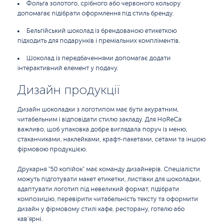
Фольга золотого, срібного або червоного кольору
допомагає підібрати оформлення під стиль бренду.
Бельгійський шоколад із брендованою етикеткою
підходить для подарунків і преміальних компліментів.
Шоколад із передбаченнями допомагає додати
інтерактивний елемент у подачу.
Дизайн продукції
Дизайн шоколадки з логотипом має бути акуратним,
читабельним і відповідати стилю закладу. Для HoReCa
важливо, щоб упаковка добре виглядала поруч із меню,
стаканчиками, наклейками, крафт-пакетами, сетами та іншою
фірмовою продукцією.
Друкарня "50 копійок" має команду дизайнерів. Спеціалісти
можуть підготувати макет етикетки, листівки для шоколадки,
адаптувати логотип під невеликий формат, підібрати
композицію, перевірити читабельність тексту та оформити
дизайн у фірмовому стилі кафе, ресторану, готелю або
кав’ярні.