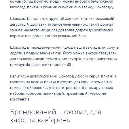
боксів і більш помітної подачі можна вибрати бельгійський
шоколад, плитки з різними смаками або велику шоколадку.
Шоколад із листівкою зручний для компактних промоакцій,
дегустацій, доставки та замовлень навинос. Такий формат
займає небагато місця, але дозволяє додати до шоколадки
коротке повідомлення або рекламний блок.
Шоколад із передбаченнями підходить для закладів, які хочуть
додати в подачу елемент гри. Його можна використовувати
для святкових акцій, тематичних вечорів, заходів, клієнтських
подарунків і сезонних пропозицій.
Бельгійські шоколадки міні, шоколад у формі серця, плитки з
горіхами та велика плитка підходять для більш преміальної
подачі. Їх обирають для готелів, ресторанів, подарункових
наборів, корпоративних подій, презентацій і welcome-
комплектів.
Брендований шоколад для
кафе та кав’ярень