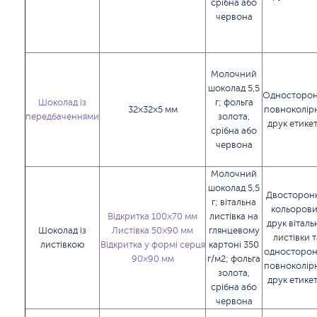
срібна або
червона
Молочний
шоколад 5,5
Односторон
Шоколад із
г; фольга
32×32×5 мм
повноколір
передбаченнями
золота,
друк етике
срібна або
червона
Молочний
шоколад 5,5
Двосторон
г; вітальна
кольоров
Відкритка 100×70 мм
листівка на
друк віталь
Шоколад із
Листівка 50×90 мм
глянцевому
листівки т
листівкою
Відкритка у формі серця
картоні 350
односторон
90×90 мм
г/м2; фольга
повноколір
золота,
друк етике
срібна або
червона