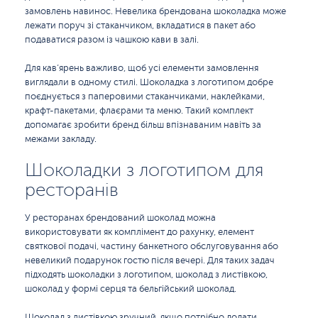
замовлень навинос. Невелика брендована шоколадка може
лежати поруч зі стаканчиком, вкладатися в пакет або
подаватися разом із чашкою кави в залі.
Для кав’ярень важливо, щоб усі елементи замовлення
виглядали в одному стилі. Шоколадка з логотипом добре
поєднується з паперовими стаканчиками, наклейками,
крафт-пакетами, флаєрами та меню. Такий комплект
допомагає зробити бренд більш впізнаваним навіть за
межами закладу.
Шоколадки з логотипом для
ресторанів
У ресторанах брендований шоколад можна
використовувати як комплімент до рахунку, елемент
святкової подачі, частину банкетного обслуговування або
невеликий подарунок гостю після вечері. Для таких задач
підходять шоколадки з логотипом, шоколад з листівкою,
шоколад у формі серця та бельгійський шоколад.
Шоколад з листівкою зручний, якщо потрібно додати