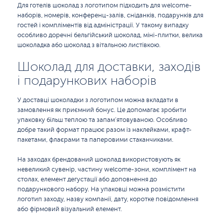
Для готелів шоколад з логотипом підходить для welcome-
наборів, номерів, конференц-залів, сніданків, подарунків для
гостей і компліментів від адміністрації. У такому випадку
особливо доречні бельгійський шоколад, міні-плитки, велика
шоколадка або шоколад з вітальною листівкою.
Шоколад для доставки, заходів
і подарункових наборів
У доставці шоколадки з логотипом можна вкладати в
замовлення як приємний бонус. Це допомагає зробити
упаковку більш теплою та запам’ятовуваною. Особливо
добре такий формат працює разом із наклейками, крафт-
пакетами, флаєрами та паперовими стаканчиками.
На заходах брендований шоколад використовують як
невеликий сувенір, частину welcome-зони, комплімент на
столах, елемент дегустації або доповнення до
подарункового набору. На упаковці можна розмістити
логотип заходу, назву компанії, дату, коротке повідомлення
або фірмовий візуальний елемент.