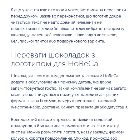
Якщо у клієнта вже є готовий макет, його можна перевірити
перед друком. Важливо переконатися, що логотип добре
читається, текст не надто дрібний, елементи не
перевантажені, а дизайн підходить для вибраного формату
шоколаду: маленької шоколадки, шоколаду з листівкою,
бельгійської плитки або подарункового варіанта.
Переваги шоколадок з
логотипом для HoReCa
Шоколадки з логотипом допомагають закладам HoReCa
додати в обслуговування приємну деталь, яка добре
запам’ятовується гостю. Такий комплімент не займає багато
місця, легко вписується в подачу та підходить для різних
форматів: кава із собою, вечеря в ресторані, готельний
welcome-набір, доставка, банкет, презентація або дегустація.
Брендований шоколад працює не тільки як солодкий
подарунок, а й як частина фірмового стилю. На етикетці,
листівці можна розмістити логотип, назву закладу, фірмові
кольори, коротке повідомлення, QR-код, промокод або