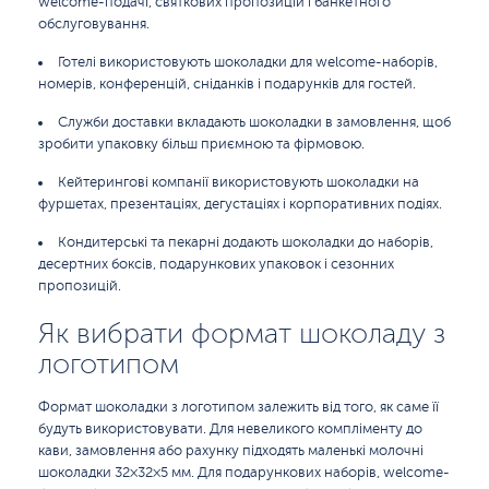
welcome-подачі, святкових пропозицій і банкетного
обслуговування.
Готелі використовують шоколадки для welcome-наборів,
номерів, конференцій, сніданків і подарунків для гостей.
Служби доставки вкладають шоколадки в замовлення, щоб
зробити упаковку більш приємною та фірмовою.
Кейтерингові компанії використовують шоколадки на
фуршетах, презентаціях, дегустаціях і корпоративних подіях.
Кондитерські та пекарні додають шоколадки до наборів,
десертних боксів, подарункових упаковок і сезонних
пропозицій.
Як вибрати формат шоколаду з
логотипом
Формат шоколадки з логотипом залежить від того, як саме її
будуть використовувати. Для невеликого компліменту до
кави, замовлення або рахунку підходять маленькі молочні
шоколадки 32×32×5 мм. Для подарункових наборів, welcome-