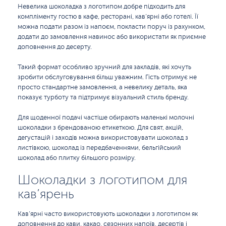
Невелика шоколадка з логотипом добре підходить для
компліменту гостю в кафе, ресторані, кав’ярні або готелі. Її
можна подати разом із напоєм, покласти поруч із рахунком,
додати до замовлення навинос або використати як приємне
доповнення до десерту.
Такий формат особливо зручний для закладів, які хочуть
зробити обслуговування більш уважним. Гість отримує не
просто стандартне замовлення, а невелику деталь, яка
показує турботу та підтримує візуальний стиль бренду.
Для щоденної подачі частіше обирають маленькі молочні
шоколадки з брендованою етикеткою. Для свят, акцій,
дегустацій і заходів можна використовувати шоколад з
листівкою, шоколад із передбаченнями, бельгійський
шоколад або плитку більшого розміру.
Шоколадки з логотипом для
кав’ярень
Кав’ярні часто використовують шоколадки з логотипом як
доповнення до кави, какао, сезонних напоїв, десертів і