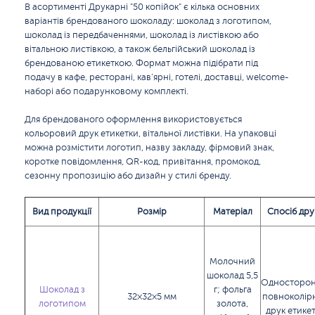
В асортименті Друкарні "50 копійок" є кілька основних
варіантів брендованого шоколаду: шоколад з логотипом,
шоколад із передбаченнями, шоколад із листівкою або
вітальною листівкою, а також бельгійський шоколад із
брендованою етикеткою. Формат можна підібрати під
подачу в кафе, ресторані, кав’ярні, готелі, доставці, welcome-
наборі або подарунковому комплекті.
Для брендованого оформлення використовується
кольоровий друк етикетки, вітальної листівки. На упаковці
можна розмістити логотип, назву закладу, фірмовий знак,
коротке повідомлення, QR-код, привітання, промокод,
сезонну пропозицію або дизайн у стилі бренду.
Вид продукції
Розмір
Матеріал
Спосіб дру
Молочний
шоколад 5,5
Односторон
Шоколад з
г; фольга
32×32×5 мм
повноколір
логотипом
золота,
друк етике