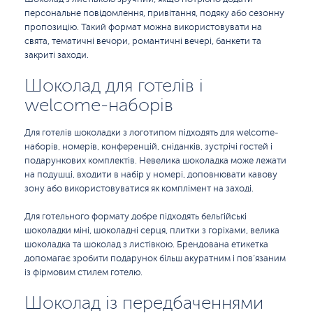
персональне повідомлення, привітання, подяку або сезонну
пропозицію. Такий формат можна використовувати на
свята, тематичні вечори, романтичні вечері, банкети та
закриті заходи.
Шоколад для готелів і
welcome-наборів
Для готелів шоколадки з логотипом підходять для welcome-
наборів, номерів, конференцій, сніданків, зустрічі гостей і
подарункових комплектів. Невелика шоколадка може лежати
на подушці, входити в набір у номері, доповнювати кавову
зону або використовуватися як комплімент на заході.
Для готельного формату добре підходять бельгійські
шоколадки міні, шоколадні серця, плитки з горіхами, велика
шоколадка та шоколад з листівкою. Брендована етикетка
допомагає зробити подарунок більш акуратним і пов’язаним
із фірмовим стилем готелю.
Шоколад із передбаченнями