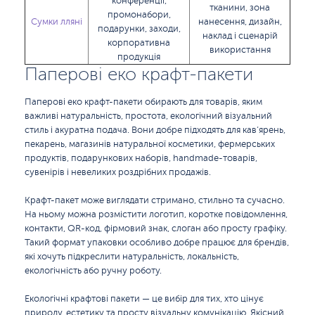
конференції,
тканини, зона
промонабори,
Сумки лляні
нанесення, дизайн,
подарунки, заходи,
наклад і сценарій
корпоративна
використання
продукція
Паперові еко крафт-пакети
Паперові еко крафт-пакети обирають для товарів, яким
важливі натуральність, простота, екологічний візуальний
стиль і акуратна подача. Вони добре підходять для кав’ярень,
пекарень, магазинів натуральної косметики, фермерських
продуктів, подарункових наборів, handmade-товарів,
сувенірів і невеликих роздрібних продажів.
Крафт-пакет може виглядати стримано, стильно та сучасно.
На ньому можна розмістити логотип, коротке повідомлення,
контакти, QR-код, фірмовий знак, слоган або просту графіку.
Такий формат упаковки особливо добре працює для брендів,
які хочуть підкреслити натуральність, локальність,
екологічність або ручну роботу.
Екологічні крафтові пакети — це вибір для тих, хто цінує
природу, естетику та просту візуальну комунікацію. Якісний