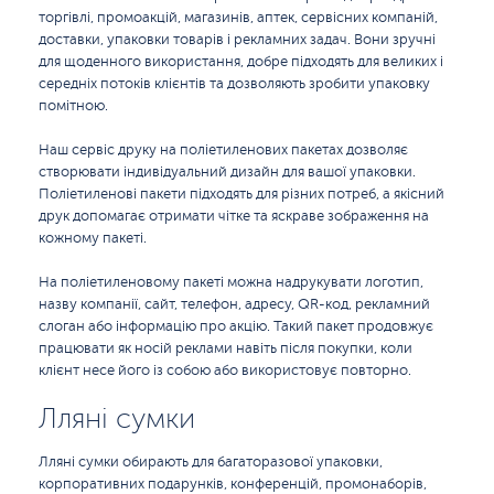
торгівлі, промоакцій, магазинів, аптек, сервісних компаній,
доставки, упаковки товарів і рекламних задач. Вони зручні
для щоденного використання, добре підходять для великих і
середніх потоків клієнтів та дозволяють зробити упаковку
помітною.
Наш сервіс друку на поліетиленових пакетах дозволяє
створювати індивідуальний дизайн для вашої упаковки.
Поліетиленові пакети підходять для різних потреб, а якісний
друк допомагає отримати чітке та яскраве зображення на
кожному пакеті.
На поліетиленовому пакеті можна надрукувати логотип,
назву компанії, сайт, телефон, адресу, QR-код, рекламний
слоган або інформацію про акцію. Такий пакет продовжує
працювати як носій реклами навіть після покупки, коли
клієнт несе його із собою або використовує повторно.
Лляні сумки
Лляні сумки обирають для багаторазової упаковки,
корпоративних подарунків, конференцій, промонаборів,