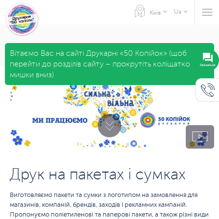
Ua
Київ
Вітаємо Вас на сайті Друкарні «50 Копійок» (щоб
перейти до розділів сайту – прокрутіть коліщатко
мишки вниз)
Друк на пакетах і сумках
Виготовляємо пакети та сумки з логотипом на замовлення для
магазинів, компаній, брендів, заходів і рекламних кампаній.
Пропонуємо поліетиленові та паперові пакети, а також різні види