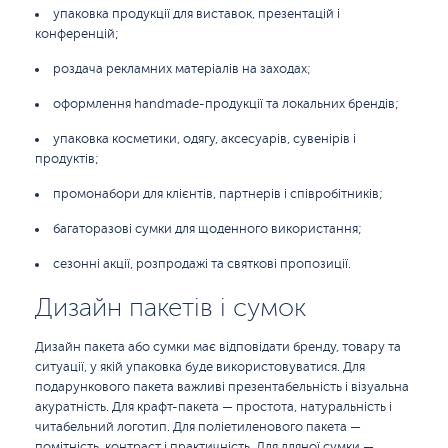
упаковка продукції для виставок, презентацій і
конференцій;
роздача рекламних матеріалів на заходах;
оформлення handmade-продукції та локальних брендів;
упаковка косметики, одягу, аксесуарів, сувенірів і
продуктів;
промонабори для клієнтів, партнерів і співробітників;
багаторазові сумки для щоденного використання;
сезонні акції, розпродажі та святкові пропозиції.
Дизайн пакетів і сумок
Дизайн пакета або сумки має відповідати бренду, товару та
ситуації, у якій упаковка буде використовуватися. Для
подарункового пакета важливі презентабельність і візуальна
акуратність. Для крафт-пакета — простота, натуральність і
читабельний логотип. Для поліетиленового пакета —
помітність, контраст і практичність. Для лляної сумки —