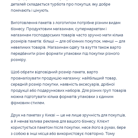
деталей складається турбота про покупця, яку добре
помічають і цінують.
Виготовлення пакетів з логотипом потрібне різним видам
бізнесу. Продуктовим магазинам, супермаркетам і
магазинам господарських товарів часто зручно мати кілька
розмірів пакетів: більші — для об’ємних покупок, менші — для
невеликих товарів. Магазинам одягу та взуття також варто
передбачити різні формати упаковки під покупки різного
розміру.
Щоб обрати відповідний розмір пакета, варто
проаналізувати продукцію магазину: найбільший товар,
середній розмір покупки, наявність аксесуарів, дрібної
продукції або подарункових наборів. Для різних груп товарів
можна підготувати кілька форматів упаковки з єдиним
фірмовим стилем.
Друк на пакетах у Києві — це не лише зручність для покупців,
а й ненав’язлива реклама для вашого бізнесу. Клієнт
користується пакетом після покупки, несе його в руках, бере
з собою в інші місця або використовує повторно. Тому