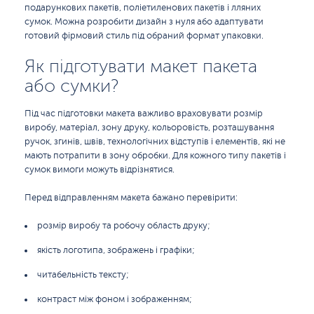
подарункових пакетів, поліетиленових пакетів і лляних
сумок. Можна розробити дизайн з нуля або адаптувати
готовий фірмовий стиль під обраний формат упаковки.
Як підготувати макет пакета
або сумки?
Під час підготовки макета важливо враховувати розмір
виробу, матеріал, зону друку, кольоровість, розташування
ручок, згинів, швів, технологічних відступів і елементів, які не
мають потрапити в зону обробки. Для кожного типу пакетів і
сумок вимоги можуть відрізнятися.
Перед відправленням макета бажано перевірити:
розмір виробу та робочу область друку;
якість логотипа, зображень і графіки;
читабельність тексту;
контраст між фоном і зображенням;