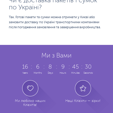
Чи є доставка пакетів і сумок
по Україні?
Так. Готові пакети та сумки можна отримати у Києві або
замовити доставку по Україні транспортними компаніями
після погодження замовлення та завершення виробництва.
Ми з Вами
16
:
6
:
8
:
9
:
45
:
30
Years
Months
Days
Hours
Minutes
Seconds
Ми любимо наших
Наші Клієнти — зірки!
Клієнтів!