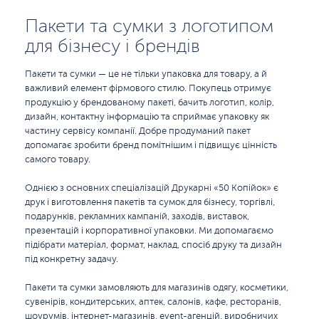
Пакети та сумки з логотипом
для бізнесу і брендів
Пакети та сумки — це не тільки упаковка для товару, а й
важливий елемент фірмового стилю. Покупець отримує
продукцію у брендованому пакеті, бачить логотип, колір,
дизайн, контактну інформацію та сприймає упаковку як
частину сервісу компанії. Добре продуманий пакет
допомагає зробити бренд помітнішим і підвищує цінність
самого товару.
Однією з основних спеціалізацій Друкарні «50 Копійок» є
друк і виготовлення пакетів та сумок для бізнесу, торгівлі,
подарунків, рекламних кампаній, заходів, виставок,
презентацій і корпоративної упаковки. Ми допомагаємо
підібрати матеріал, формат, наклад, спосіб друку та дизайн
під конкретну задачу.
Пакети та сумки замовляють для магазинів одягу, косметики,
сувенірів, кондитерських, аптек, салонів, кафе, ресторанів,
шоурумів, інтернет-магазинів, event-агенцій, виробничих