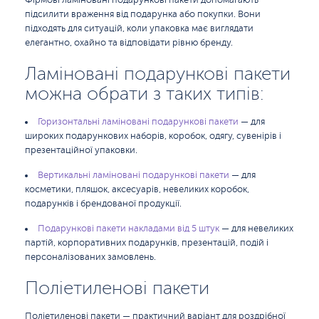
Фірмові ламіновані подарункові пакети допомагають
підсилити враження від подарунка або покупки. Вони
підходять для ситуацій, коли упаковка має виглядати
елегантно, охайно та відповідати рівню бренду.
Ламіновані подарункові пакети
можна обрати з таких типів:
Горизонтальні ламіновані подарункові пакети
— для
широких подарункових наборів, коробок, одягу, сувенірів і
презентаційної упаковки.
Вертикальні ламіновані подарункові пакети
— для
косметики, пляшок, аксесуарів, невеликих коробок,
подарунків і брендованої продукції.
Подарункові пакети накладами від 5 штук
— для невеликих
партій, корпоративних подарунків, презентацій, подій і
персоналізованих замовлень.
Поліетиленові пакети
Поліетиленові пакети — практичний варіант для роздрібної