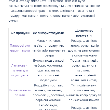
стилю, строку використання та того, як клієнт буде
взаємодіяти з пакетом після покупки. Для одних задач краще
підходять паперові крафт-пакети, для інших — ламіновані
подарункові пакети, поліетиленові пакети або текстильні
сумки.
Що важливо
Вид продукції
Де використовувати
врахувати
Магазини, кафе,
Розмір, щільність
Паперові еко
кав’ярні, подарунки,
паперу, ручки, колір
крафт-пакети
handmade, натуральні
друку, навантаження
товари
та стиль упаковки
Бутики, подарункові
Формат, ламінація,
Ламіновані
набори, косметика,
ручки, щільність
пакети для
одяг, виставки,
картону,
подарунків
корпоративні
презентаційний
подарунки
зовнішній вигляд
Роздрібна торгівля,
Тип поліетилену,
Поліетиленові
аптеки, магазини,
розмір, наклад,
пакети
промоакції, доставка,
міцність, колір друку та
сервісні компанії
призначення пакета
Еко-бренди,
Розмір, щільність