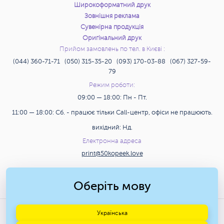
Широкоформатний друк
Зовнішня реклама
Сувенірна продукція
Оригінальний друк
Прийом замовлень по тел. в Києві :
(044) 360-71-71 (050) 315-35-20 (093) 170-03-88 (067) 327-59-
79
Режим роботи:
09:00 — 18:00: Пн - Пт.
11:00 — 18:00: Сб. - працює тільки Call-центр, офіси не працюють.
вихідний: Нд.
Електронна адреса
print@50kopeek.love
Пошук
Оберіть мову
© 2009-2026 Друкарня «50
Українська
КОПІЙОК» м. Київ.