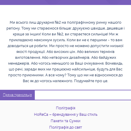
Ми всього лиш друкарня №2 на поліграфічному ринку нашого
регіону. Тому ми стараємося більше: друкуємо швидше, дешевше і
краще за інших! Коли ви №2, ви стараєтеся сильніше! Ми ж
прикладаємо максимум зусиль. Коли ви не є першими - то вам
доводиться це робити. Ми просто не можемо допустити низької
якості продукції. Або високих цін. Або великих термінів
виготовлення. Або нетворчих дизайнерів. Або байдужих
менеджерів. Або чогось меньшого за Ваші очікування. Вочевидь,
що речі, заради яких ми працюємо найсильніше, будуть для Вас
просто приємними. А все чому? Тому що ми не відносимося до
Вас як до чогось належного. Подумайте про це.
Пряма трансляція
Поліграфія
HoReCa – брендування у Ваш стиль
Пакети та Сумки
Поліграфія до свят