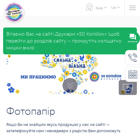
Ua
Київ
Вітаємо Вас на сайті Друкарні «50 Копійок» (щоб
перейти до розділів сайту – прокрутіть коліщатко
Связаться
мишки вниз)
Фотопапір
Якщо Ви не знайшли якусь продукцію у нас на сайті —
зателефонуйте нам і менеджери з радістю Вам допоможуть