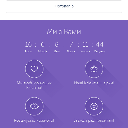
Фотопапір
Ми з Вами
16
:
6
:
8
:
7
:
11
:
44
Років
Місяців
Днів
Годин
Хвилин
Секунди
Ми любимо наших
Наші Клієнти — зірки!
Клієнтів!
Розцілуємо кожного!
Завжди раді Клієнтам!