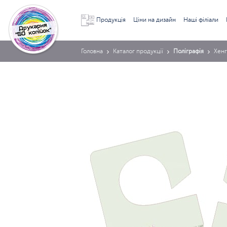
Продукція
Ціни на дизайн
Наші філіали
Головна
Каталог продукції
Поліграфія
Хен