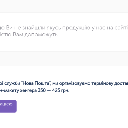
о Ви не знайшли якусь продукцію у нас на сайт
істю Вам допоможуть
ї служби "Нова Пошта", ми організовуємо термінову доставку
н-макету хенгера 350 — 425 грн.
рацією