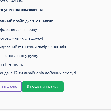
метр - 45 мм.
онуємо під замовлення.
альний прайс дивіться нижче ↓
форація для відриву.
ографічна якість друку!
йдований глянцевий папір Фінляндія.
ічка під дверну ручку
сть Premium.
анда із 17-ти дизайнерів доВаших послуг!
и в 1 клік
В кошик з прайсу