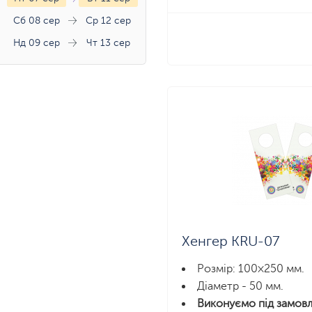
Сб 08 сер
Ср 12 сер
Нд 09 сер
Чт 13 сер
Хенгер KRU-07
Розмір: 100×250 мм.
Діаметр - 50 мм.
Виконуємо під замовл