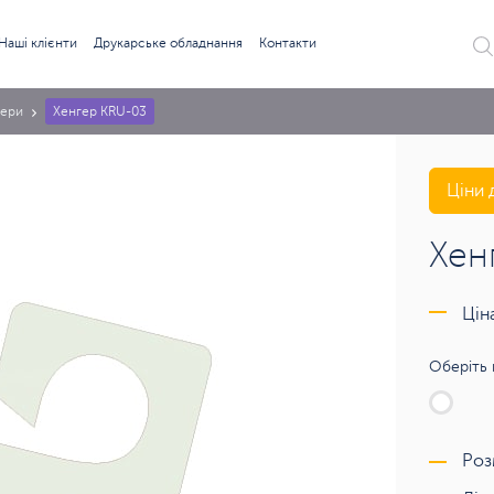
Наші клієнти
Друкарське обладнання
Контакти
гери
Хенгер KRU-03
Ціни 
Хен
Цін
Оберіть 
Роз