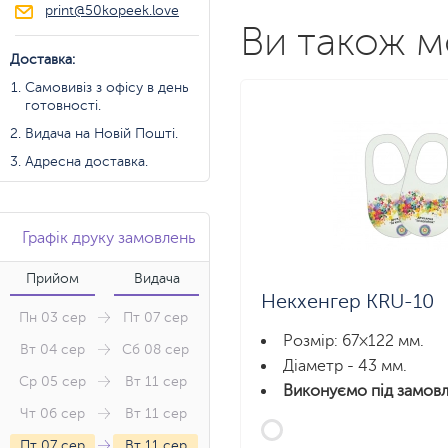
print@50kopeek.love
Ви також 
Доставка:
Самовивіз з офісу в день
готовності.
Видача на Новій Пошті.
Адресна доставка.
Графік друку замовлень
Прийом
Видача
Некхенгер KRU-10
Пн 03 сер
Пт 07 сер
Розмір: 67×122 мм.
Вт 04 сер
Сб 08 сер
Діаметр - 43 мм.
Ср 05 сер
Вт 11 сер
Виконуємо під замовл
Чт 06 сер
Вт 11 сер
Пт 07 сер
Вт 11 сер