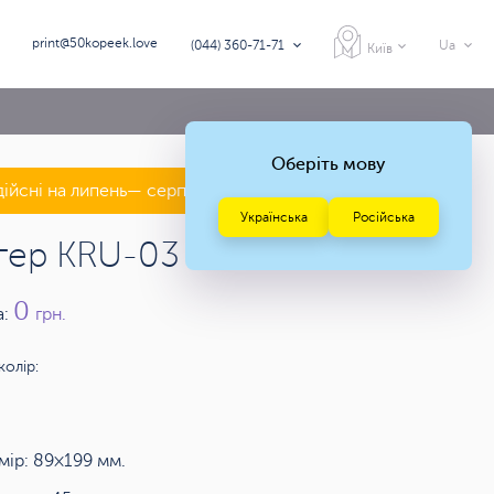
print@50kopeek.love
(044) 360-71-71
Ua
Київ
Оберіть мову
дійсні на липень— серпень 2026 року
Українська
Російська
гер KRU-03
0
а:
грн.
колір:
мір: 89×199 мм.