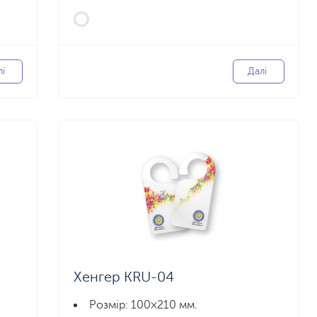
лі
Далі
Хенгер KRU-04
Розмір: 100×210 мм.