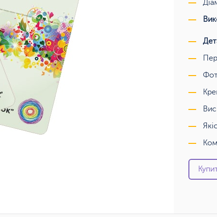
Діа
Вик
Дет
Пер
Фот
Кре
Вис
Які
Ком
Купит