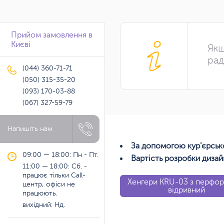
Прийом замовлення в
Києві
Якщ
рад
(044) 360-71-71
(050) 315-35-20
(093) 170-03-88
(067) 327-59-79
Напишіть нам
За допомогою кур'єрсько
09:00 — 18:00: Пн - Пт.
Вартість розробки дизай
11:00 — 18:00: Сб. -
працює тільки Call-
Хенгери KRU-03 з перфо
центр, офіси не
відривний
працюють.
вихідний: Нд.