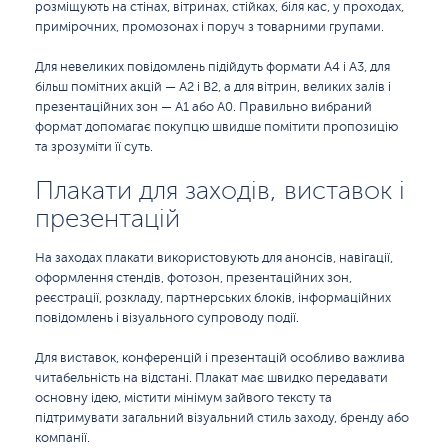
розміщують на стінах, вітринах, стійках, біля кас, у проходах,
примірочних, промозонах і поруч з товарними групами.
Для невеликих повідомлень підійдуть формати А4 і А3, для
більш помітних акцій — А2 і B2, а для вітрин, великих залів і
презентаційних зон — А1 або А0. Правильно вибраний
формат допомагає покупцю швидше помітити пропозицію
та зрозуміти її суть.
Плакати для заходів, виставок і
презентацій
На заходах плакати використовують для анонсів, навігації,
оформлення стендів, фотозон, презентаційних зон,
реєстрації, розкладу, партнерських блоків, інформаційних
повідомлень і візуального супроводу події.
Для виставок, конференцій і презентацій особливо важлива
читабельність на відстані. Плакат має швидко передавати
основну ідею, містити мінімум зайвого тексту та
підтримувати загальний візуальний стиль заходу, бренду або
компанії.