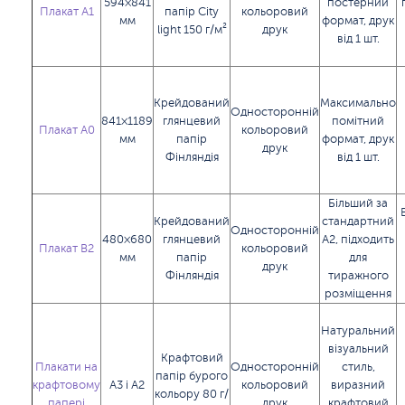
594×841
постерний
Плакат А1
папір City
кольоровий
мм
формат, друк
light 150 г/м²
друк
від 1 шт.
Крейдований
Максимально
Односторонній
841×1189
глянцевий
помітний
Плакат А0
кольоровий
мм
папір
формат, друк
друк
Фінляндія
від 1 шт.
Більший за
Крейдований
стандартний
Односторонній
480×680
глянцевий
А2, підходить
Плакат B2
кольоровий
мм
папір
для
друк
Фінляндія
тиражного
розміщення
Натуральний
візуальний
Крафтовий
Плакати на
Односторонній
стиль,
папір бурого
крафтовому
А3 і А2
кольоровий
виразний
кольору 80 г/
папері
друк
крафтовий