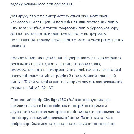
задачу рекламного повідомлення.
Для друку плакатів використовуються різні матеріали:
крейдований глянцевий папір Фінляндія, постерний папір
City light 150 г/м², а також крафтовий папір бурого кольору
80 г/м². Матеріал підбирається залежно від формату,
призначення, тиражу, візуального стилю та умов розміщення
плаката.
Крейдований глянцевий папір добре підходить для яскравих
рекламних плакатів, акцій, вітрин, торгових залів,
промоматеріалів та інформаційних повідомлень, де важливі
насичені кольори, чітка графіка й привабливий зовнішній
вигляд. Такий матеріал часто використовують для рекламних
форматів А4, А2, B2 і А0.
Постерний папір City light 150 г/м² застосовується для
великих плакатів і постерів, коли потрібно отримати
акуратний матеріал для презентації, виставки, оформлення
простору, заходу або рекламної зони. Такий плакат має
добре сприйматися на відстані та виглядати професійно.