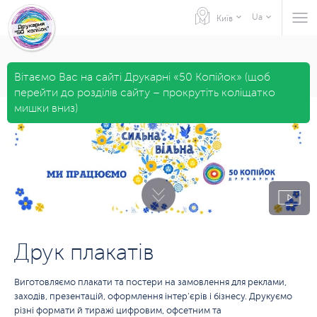
Ua
Київ
Вітаємо Вас на сайті Друкарні «50 Копійок» (щоб
перейти до розділів сайту – прокрутіть коліщатко
мишки вниз)
Друк плакатів
Виготовляємо плакати та постери на замовлення для реклами,
заходів, презентацій, оформлення інтер'єрів і бізнесу. Друкуємо
різні формати й тиражі цифровим, офсетним та