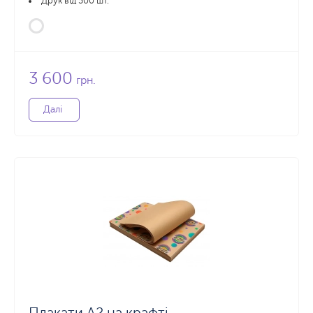
Друк від 500 шт.
3 600
грн.
Далі
Плакати А2 на крафті