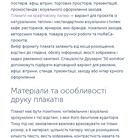
постерів, афіш, вітрин, торгових просторів, презентацій,
промостендів і візуального оформлення заходів.
Плакати на крафтовому папері
— варіант для проєктів із
натуральним, теплим і нестандартним візуальним стилем:
кафе, ресторанів, ярмарків, еко-брендів, локальних заходів,
авторських товарів, товарів ручної роботи та HoReCa-
проєктів.
Вибір формату плаката залежить від місця розміщення,
відстані до глядача, обсягу інформації, якості зображень і
задачі рекламної кампанії. Спеціалісти Друкарні "50 копійок"
допоможуть підібрати відповідний варіант для реклами,
афіші, вітрини, стенда, презентації, заходу або інтер’єрного
оформлення.
Матеріали та особливості
друку плакатів
Плакат має бути помітним, читабельним і візуально
зрозумілим з тієї відстані, з якої його бачитиме аудиторія.
Тому під час замовлення важливо враховувати не тільки
розмір, а й матеріал, щільність паперу, місце розміщення,
кількість тексту, якість зображень, контрастність макета та