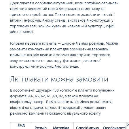
Друк плакатів особливо актуальний, коли потрібно отримати
помітний рекламний носій без складного монтажу та
тривалого виробництва. Плакат можна розмістити на стіні,
вітрині, інформаційному стенді, виставковій конструкції, у
торговому залі, зоні очікування, навчальній аудиторії, офісі
або на заході.
Головна перевага плакатів — широкий вибір розмірів. Можна
замовити компактний плакат для розміщення всередині
приміщення або великий формат для вітрини, торгового
залу, виставкового простору, фотозони, рекламної
конструкції чи інформаційного стенда.
Які плакати можна замовити
В асортименті Друкарні "50 копійок" є плакати популярних
форматів: А4, А3, А2, А1, А0, B2, а також плакати на
крафтовому папері. Вибір залежить від місця розміщення,
відстані до глядача, кількості інформації в макеті, задач
рекламної кампанії та бажаного візуального ефекту.
Вид
Р
Розмір
Матеріал
Спосіб друку
Особливості