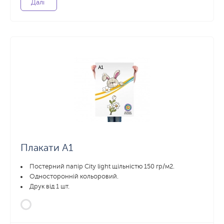
Далі
Плакати А1
Постерний папір City light щільністю 150 гр/м2.
Односторонній кольоровий.
Друк від 1 шт.