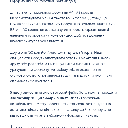
інформацію або короткий заклик до дії.
Для плакатів невеликих форматів А4 і А3 можна
використовувати більше текстової інформації, тому що
глядач зазвичай знаходиться поруч. Для великих плакатів А2,
B2, А1 і А0 краще використовувати короткі фрази, великі
елементи та зрозумілу композицію, щоб повідомлення
швидко зчитувалося з відстані.
Друкарня "50 копійок" має команду дизайнерів. Наші
спеціалісти можуть адаптувати готовий макет під вимоги
друку або розробити індивідуальний дизайн плаката з
урахуванням формату, матеріалу, місця розміщення,
фірмового стилю, рекламної задачі та відстані, з якої плакат
сприйматиме аудиторія.
Якщо у замовника вже є готовий файл, його можна передати
для перевірки. Дизайнери оцінять якість зображень,
читабельність тексту, коректність кольорів, розташування
логотипа, відступи від краю, підготовку файла до друку та
відповідність макета вибраному формату плаката.
Для чого використовуються