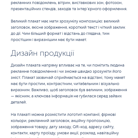
рекламних повідомлень, вітрин, виставкових зон, фотозон,
презентаційних стендів, заходів та інтер’єрного оформлення.
Великий плакат має мати зрозумілу композицію: великий
заголовок, якісне зображення, короткий текст і чіткий заклик
до дії. Чим більший формат і відстань до глядача, тим
простішим і виразнішим має бути макет.
Дизайн продукції
Дизайн плаката напряму впливає на те, чи помітить людина
рекламне повідомлення і чи зможе швидко зрозуміти його
зміст. Плакат зазвичай сприймається на відстані, тому макет
має бути простим, контрастним, читабельним і візуально
виразним. Важливо, щоб заголовок був великим, зображення
— якісним, а ключова інформація не губилася серед зайвих
деталей.
На плакаті можна розмістити логотип компанії, фірмові
кольори, рекламний заголовок, акційну пропозицію,
зображення товару, дату заходу, QR-код, адресу сайту,
контакти, карту проїзду, умови акції, розклад, навігаційну