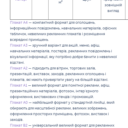
м²
зовнішній
вигляд
Плакат А4
— компактний формат для оголошень,
інформаційних повідомлень, навчальних матеріалів, офісних
табличок, невеликих рекламних плакатів і розміщення
всередині приміщень.
Плакат А3
— зручний варіант для акцій, меню, афіш,
навчальних матеріалів, постерів, рекламних повідомлень і
візуальної інформації, яку потрібно добре бачити з невеликої
відстані.
Плакат А2
— підходить для вітрин, торгових залів,
презентацій, виставок, заходів, рекламних оголошень і
плакатів, які мають привертати увагу на більшій відстані.
Плакат А1
— великий формат для помітної реклами, афіш,
презентаційних матеріалів, фотозон, інтер’єрного
оформлення, виставкових стендів і промоакцій.
Плакат А0
— найбільший формат у стандартній лінійці, який
обирають для масштабної реклами, великих зображень,
оформлення просторих приміщень, фотозон, виставок і
заходів.
Плакат B2
— універсальний великий формат для рекламних