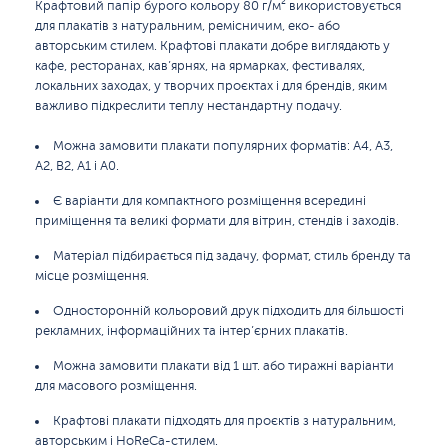
Крафтовий папір бурого кольору 80 г/м² використовується
для плакатів з натуральним, ремісничим, еко- або
авторським стилем. Крафтові плакати добре виглядають у
кафе, ресторанах, кав’ярнях, на ярмарках, фестивалях,
локальних заходах, у творчих проєктах і для брендів, яким
важливо підкреслити теплу нестандартну подачу.
Можна замовити плакати популярних форматів: А4, А3,
А2, B2, А1 і А0.
Є варіанти для компактного розміщення всередині
приміщення та великі формати для вітрин, стендів і заходів.
Матеріал підбирається під задачу, формат, стиль бренду та
місце розміщення.
Односторонній кольоровий друк підходить для більшості
рекламних, інформаційних та інтер’єрних плакатів.
Можна замовити плакати від 1 шт. або тиражні варіанти
для масового розміщення.
Крафтові плакати підходять для проєктів з натуральним,
авторським і HoReCa-стилем.