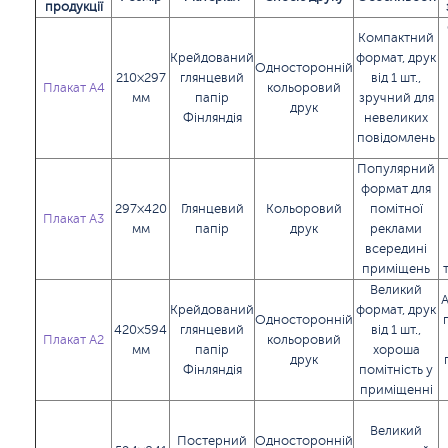
продукції
Компактний
Крейдований
формат, друк
Односторонній
210×297
глянцевий
від 1 шт.,
Плакат А4
кольоровий
мм
папір
зручний для
друк
Фінляндія
невеликих
повідомлень
Популярний
формат для
297×420
Глянцевий
Кольоровий
помітної
Плакат А3
мм
папір
друк
реклами
всередині
приміщень
Великий
А
Крейдований
формат, друк
Односторонній
420×594
глянцевий
від 1 шт.,
Плакат А2
кольоровий
мм
папір
хороша
друк
Фінляндія
помітність у
приміщенні
Великий
Постерний
Односторонній