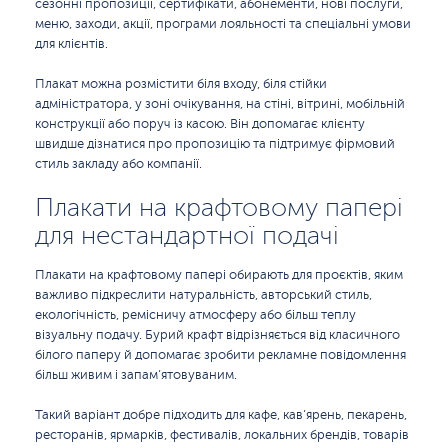
сезонні пропозиції, сертифікати, абонементи, нові послуги,
меню, заходи, акції, програми лояльності та спеціальні умови
для клієнтів.
Плакат можна розмістити біля входу, біля стійки
адміністратора, у зоні очікування, на стіні, вітрині, мобільній
конструкції або поруч із касою. Він допомагає клієнту
швидше дізнатися про пропозицію та підтримує фірмовий
стиль закладу або компанії.
Плакати на крафтовому папері
для нестандартної подачі
Плакати на крафтовому папері обирають для проєктів, яким
важливо підкреслити натуральність, авторський стиль,
екологічність, ремісничу атмосферу або більш теплу
візуальну подачу. Бурий крафт відрізняється від класичного
білого паперу й допомагає зробити рекламне повідомлення
більш живим і запам’ятовуваним.
Такий варіант добре підходить для кафе, кав’ярень, пекарень,
ресторанів, ярмарків, фестивалів, локальних брендів, товарів