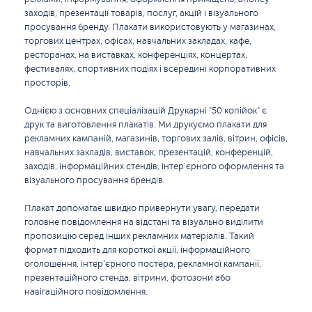
заходів, презентації товарів, послуг, акцій і візуального
просування бренду. Плакати використовують у магазинах,
торгових центрах, офісах, навчальних закладах, кафе,
ресторанах, на виставках, конференціях, концертах,
фестивалях, спортивних подіях і всередині корпоративних
просторів.
Однією з основних спеціалізацій Друкарні "50 копійок" є
друк та виготовлення плакатів. Ми друкуємо плакати для
рекламних кампаній, магазинів, торгових залів, вітрин, офісів,
навчальних закладів, виставок, презентацій, конференцій,
заходів, інформаційних стендів, інтер’єрного оформлення та
візуального просування брендів.
Плакат допомагає швидко привернути увагу, передати
головне повідомлення на відстані та візуально виділити
пропозицію серед інших рекламних матеріалів. Такий
формат підходить для короткої акції, інформаційного
оголошення, інтер’єрного постера, рекламної кампанії,
презентаційного стенда, вітрини, фотозони або
навігаційного повідомлення.