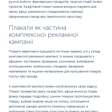
ручної роботи, фермерських продуктів, творчих подій та еко-
проєктів. Крафтовий плакат можна використовувати для
меню, афіші, рекламного повідомлення, навігації,
оформлення стенда або тематичного простору.
Плакати як частина
комплексної рекламної
кампанії
Плакати ефективно працюють не тільки окремо, а й у складі
комплексної рекламної кампанії. Їх можна поєднувати з
афішами, листівками, флаєрами, цінниками, воблерами,
оголошеннями, мобільними стендами, банерами,
наклейками та іншими матеріалами для просування товарів,
послуг або заходів.
У комплексній кампанії кожен носій виконує свою задачу.
Плакат привертає увагу на відстані, афіша анонсує подію,
флаєр передає подробиці, цінник показує пропозицію біля
товару, воблер виділяє акцію на полиці, оголошення
допомагає швидко донести локальну інформацію, а
мобільний стенд посилює присутність бренду на виставці