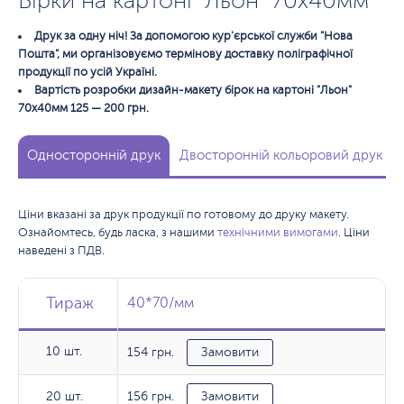
Бірки на картоні "Льон" 70x40мм
Друк за одну ніч! За допомогою кур'єрської служби "Нова
Пошта", ми організовуємо термінову доставку поліграфічної
продукції по усій Україні.
Вартість розробки дизайн-макету бірок на картоні "Льон"
70х40мм 125 — 200 грн.
Односторонній друк
Двосторонній кольоровий друк
Ціни вказані за друк продукції по готовому до друку макету.
Ознайомтесь, будь ласка, з нашими
технічними вимогами
. Ціни
наведені з ПДВ.
Тираж
Тираж
Тираж
40*70/мм
40*70/мм
10 шт.
154 грн.
10 шт.
Замовити
156 грн.
20 шт.
20 шт.
Замовити