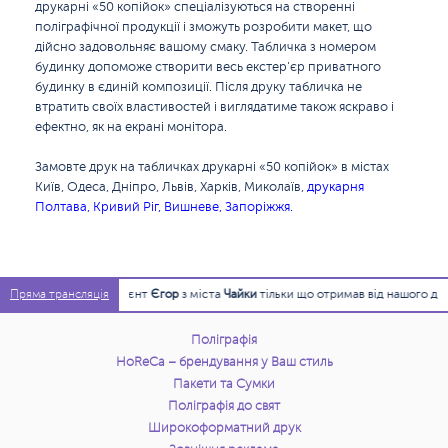
друкарні «50 копійок» спеціалізуються на створенні
поліграфічної продукції і зможуть розробити макет, що
дійсно задовольняє вашому смаку. Табличка з номером
будинку допоможе створити весь екстер'єр приватного
будинку в єдиній композиції. Після друку табличка не
втратить своїх властивостей і виглядатиме також яскраво і
ефектно, як на екрані монітора.
Замовте друк на табличках друкарні «50 копійок» в містах
Київ, Одеса, Дніпро, Львів, Харків, Миколаїв,
друкарня
Полтава
, Кривий Ріг, Вишневе, Запоріжжя.
15:45:17
Клієнт
Єгор
з міста
Чайки
тільки що отримав від нашого диз
Пряма трансляція
Поліграфія
HoReCa – брендування у Ваш стиль
Пакети та Сумки
Поліграфія до свят
Широкоформатний друк