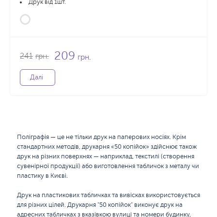
Друк від 1шт.
209
241
грн.
грн.
Далі
Поліграфія — це не тільки друк на паперових носіях. Крім
стандартних методів, друкарня «50 копійок» здійснює також
друк на різних поверхнях — наприклад, текстилі (створення
сувенірної продукції) або виготовлення табличок з металу чи
пластику в Києві.
Друк на пластикових табличках та вивісках використовується
для різних цілей. Друкарня "50 копійок" виконує друк на
адресних табличках з вказівкою вулиці та номери будинку,