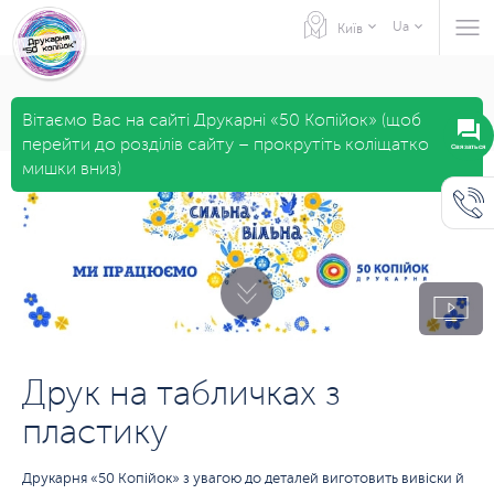
Ua
Київ
Вітаємо Вас на сайті Друкарні «50 Копійок» (щоб
перейти до розділів сайту – прокрутіть коліщатко
Связаться
мишки вниз)
Друк на табличках з
пластику
Друкарня «50 Копійок» з увагою до деталей виготовить вивіски й