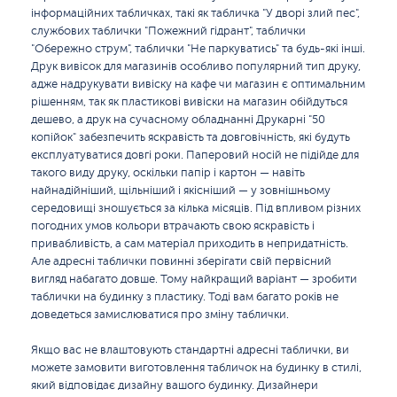
інформаційних табличках, такі як табличка "У дворі злий пес",
службових таблички "Пожежний гідрант", таблички
"Обережно струм", таблички "Не паркуватись" та будь-які інші.
Друк вивісок для магазинів особливо популярний тип друку,
адже надрукувати вивіску на кафе чи магазин є оптимальним
рішенням, так як пластикові вивіски на магазин обійдуться
дешево, а друк на сучасному обладнанні Друкарні "50
копійок" забезпечить яскравість та довговічність, які будуть
експлуатуватися довгі роки. Паперовий носій не підійде для
такого виду друку, оскільки папір і картон — навіть
найнадійніший, щільніший і якісніший — у зовнішньому
середовищі зношується за кілька місяців. Під впливом різних
погодних умов кольори втрачають свою яскравість і
привабливість, а сам матеріал приходить в непридатність.
Але адресні таблички повинні зберігати свій первісний
вигляд набагато довше. Тому найкращий варіант — зробити
таблички на будинку з пластику. Тоді вам багато років не
доведеться замислюватися про зміну таблички.
Якщо вас не влаштовують стандартні адресні таблички, ви
можете замовити виготовлення табличок на будинку в стилі,
який відповідає дизайну вашого будинку. Дизайнери