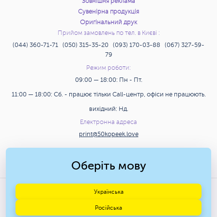
Зовнішня реклама
Сувенірна продукція
Оригінальний друк
Прийом замовлень по тел. в Києві :
(044) 360-71-71 (050) 315-35-20 (093) 170-03-88 (067) 327-59-
79
Режим роботи:
09:00 — 18:00: Пн - Пт.
11:00 — 18:00: Сб. - працює тільки Call-центр, офіси не працюють.
вихідний: Нд.
Електронна адреса
print@50kopeek.love
Пошук
Оберіть мову
© 2009-2026 Друкарня «50
Українська
КОПІЙОК» м. Київ.
Російська
Дизайн і розробка сайту —