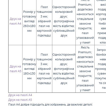
Якість
Сімейн
Premium;
вес
Пазл
Односторонній
додатково
пода
Розмір у
товщиною
кольоровий
наноситься
корпо
готовому
3 мм;
друк;
Друк на
спеціальне
суве
вигляді
зібраний
фотографічна
пазлі A4
захисне
тімбі
260×180
пазл на
якість відбитка;
покриття;
кве
мм
картонній
сублімаційний
пазл
презе
підкладці
друк
упакований
пода
у пакет
клі
Якість
Запро
Premium;
Пазл
Односторонній
бонбо
додатково
Розмір у
товщиною
кольоровий
нев
наноситься
готовому
3 мм;
друк;
пода
Друк на
спеціальне
вигляді
зібраний
фотографічна
промор
пазлі A5
захисне
180×130
пазл на
якість відбитка;
сувен
покриття;
мм
картонній
сублімаційний
покупки
пазл
підкладці
друк
та с
упакований
па
у пакет
Друк на пазлі A4
Друк на пазлі A5
Пазл A4 добре підходить для зображень, де важливі деталі: