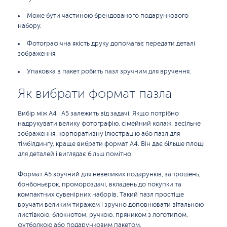
Може бути частиною брендованого подарункового
набору.
Фотографічна якість друку допомагає передати деталі
зображення.
Упаковка в пакет робить пазл зручним для вручення.
Як вибрати формат пазла
Вибір між A4 і A5 залежить від задачі. Якщо потрібно
надрукувати велику фотографію, сімейний колаж, весільне
зображення, корпоративну ілюстрацію або пазл для
тімбілдингу, краще вибрати формат A4. Він дає більше площі
для деталей і виглядає більш помітно.
Формат A5 зручний для невеликих подарунків, запрошень,
бонбоньєрок, промороздачі, вкладень до покупки та
компактних сувенірних наборів. Такий пазл простіше
вручати великим тиражем і зручно доповнювати вітальною
листівкою, блокнотом, ручкою, пряником з логотипом,
футболкою або подарунковим пакетом.