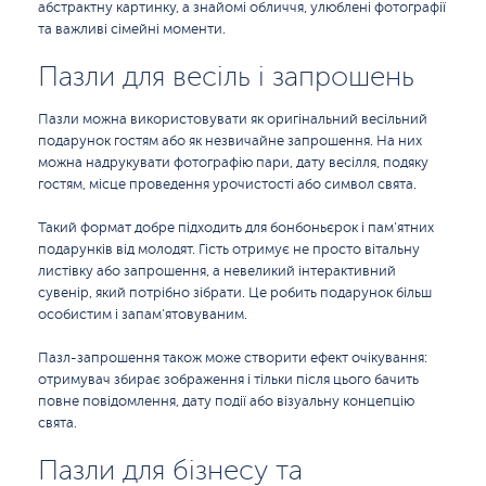
абстрактну картинку, а знайомі обличчя, улюблені фотографії
та важливі сімейні моменти.
Пазли для весіль і запрошень
Пазли можна використовувати як оригінальний весільний
подарунок гостям або як незвичайне запрошення. На них
можна надрукувати фотографію пари, дату весілля, подяку
гостям, місце проведення урочистості або символ свята.
Такий формат добре підходить для бонбоньєрок і пам’ятних
подарунків від молодят. Гість отримує не просто вітальну
листівку або запрошення, а невеликий інтерактивний
сувенір, який потрібно зібрати. Це робить подарунок більш
особистим і запам’ятовуваним.
Пазл-запрошення також може створити ефект очікування:
отримувач збирає зображення і тільки після цього бачить
повне повідомлення, дату події або візуальну концепцію
свята.
Пазли для бізнесу та