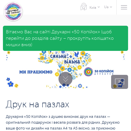
Ua
Київ
Вітаємо Вас на сайті Друкарні «50 Копійок» (щоб
перейти до розділів сайту – прокрутіть коліщатко
мишки вниз)
Друк на пазлах
Друкарня «50 Копійок» з душею виконає друк на пазлах —
оригінальний подарунок і весела розвага для рідних. Друкуємо
ваше фото чи дизайн на пазлах А4 та А5 якісно, за приємною