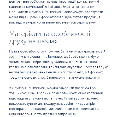
центральним об’єктом, яскраві ілюстрації, колажі, великі
написи та композиції, які цікаво збирати по частинах.
Спеціалісти Друкарні "50 копійок" допоможуть адаптувати
макет під вибраний формат пазла, щоб готова продукція
виглядала акуратно та запам’ятовувалася отримувачу.
Матеріали та особливості
друку на пазлах
Пазл з фото або логотипом має бути не тільки красивим, а й
зручним для складання. Важливо, щоб зображення було
чітким, деталі добре поєднувалися між собою, а готова
картинка після складання виглядала акуратно. Тому для друку
на пазлах має значення не тільки якість макета, а й формат,
товщина основи, спосіб нанесення та захисне покриття.
У Друкарні "50 копійок" можна замовити пазли A4 і A5
товщиною 3 мм. Зібраний пазл розміщується на картонній
підкладці та упаковується в пакет. Такий варіант зручно
використовувати для подарунків, весільних сувенірів,
корпоративних наборів, дитячих презентів, промоакцій,
бонбоньєрок і нестандартних запрошень.