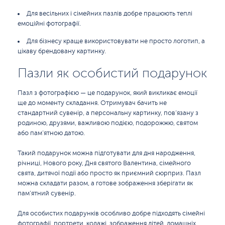
Для весільних і сімейних пазлів добре працюють теплі
емоційні фотографії.
Для бізнесу краще використовувати не просто логотип, а
цікаву брендовану картинку.
Пазли як особистий подарунок
Пазл з фотографією — це подарунок, який викликає емоції
ще до моменту складання. Отримувач бачить не
стандартний сувенір, а персональну картинку, пов’язану з
родиною, друзями, важливою подією, подорожжю, святом
або пам’ятною датою.
Такий подарунок можна підготувати для дня народження,
річниці, Нового року, Дня святого Валентина, сімейного
свята, дитячої події або просто як приємний сюрприз. Пазл
можна складати разом, а готове зображення зберігати як
пам’ятний сувенір.
Для особистих подарунків особливо добре підходять сімейні
фотографії, портрети, колажі, зображення дітей, домашніх