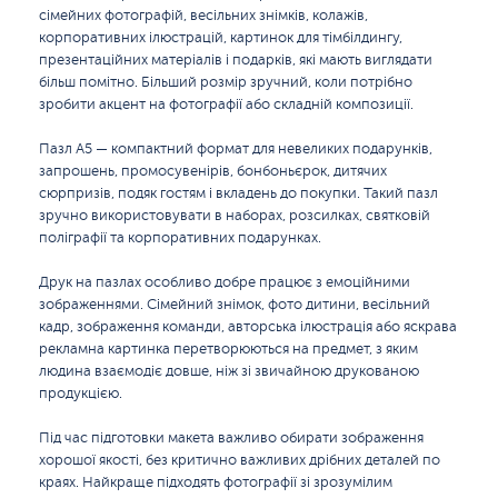
сімейних фотографій, весільних знімків, колажів,
корпоративних ілюстрацій, картинок для тімбілдингу,
презентаційних матеріалів і подарків, які мають виглядати
більш помітно. Більший розмір зручний, коли потрібно
зробити акцент на фотографії або складній композиції.
Пазл A5 — компактний формат для невеликих подарунків,
запрошень, промосувенірів, бонбоньєрок, дитячих
сюрпризів, подяк гостям і вкладень до покупки. Такий пазл
зручно використовувати в наборах, розсилках, святковій
поліграфії та корпоративних подарунках.
Друк на пазлах особливо добре працює з емоційними
зображеннями. Сімейний знімок, фото дитини, весільний
кадр, зображення команди, авторська ілюстрація або яскрава
рекламна картинка перетворюються на предмет, з яким
людина взаємодіє довше, ніж зі звичайною друкованою
продукцією.
Під час підготовки макета важливо обирати зображення
хорошої якості, без критично важливих дрібних деталей по
краях. Найкраще підходять фотографії зі зрозумілим