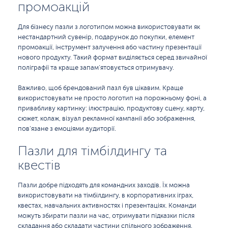
промоакцій
Для бізнесу пазли з логотипом можна використовувати як
нестандартний сувенір, подарунок до покупки, елемент
промоакції, інструмент залучення або частину презентації
нового продукту. Такий формат виділяється серед звичайної
поліграфії та краще запам’ятовується отримувачу.
Важливо, щоб брендований пазл був цікавим. Краще
використовувати не просто логотип на порожньому фоні, а
привабливу картинку: ілюстрацію, продуктову сцену, карту,
сюжет, колаж, візуал рекламної кампанії або зображення,
пов’язане з емоціями аудиторії.
Пазли для тімбілдингу та
квестів
Пазли добре підходять для командних заходів. Їх можна
використовувати на тімбілдингу, в корпоративних іграх,
квестах, навчальних активностях і презентаціях. Команди
можуть збирати пазли на час, отримувати підказки після
складання або складати частини спільного зображення.