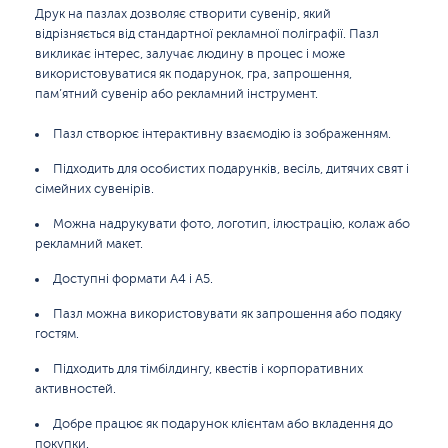
Друк на пазлах дозволяє створити сувенір, який
відрізняється від стандартної рекламної поліграфії. Пазл
викликає інтерес, залучає людину в процес і може
використовуватися як подарунок, гра, запрошення,
пам’ятний сувенір або рекламний інструмент.
Пазл створює інтерактивну взаємодію із зображенням.
Підходить для особистих подарунків, весіль, дитячих свят і
сімейних сувенірів.
Можна надрукувати фото, логотип, ілюстрацію, колаж або
рекламний макет.
Доступні формати A4 і A5.
Пазл можна використовувати як запрошення або подяку
гостям.
Підходить для тімбілдингу, квестів і корпоративних
активностей.
Добре працює як подарунок клієнтам або вкладення до
покупки.