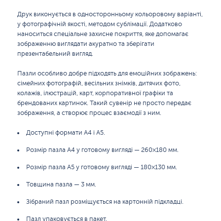
Друк виконується в односторонньому кольоровому варіанті,
у фотографічній якості, методом сублімації. Додатково
наноситься спеціальне захисне покриття, яке допомагає
зображенню виглядати акуратно та зберігати
презентабельний вигляд.
Пазли особливо добре підходять для емоційних зображень:
сімейних фотографій, весільних знімків, дитячих фото,
колажів, ілюстрацій, карт, корпоративної графіки та
брендованих картинок. Такий сувенір не просто передає
зображення, а створює процес взаємодії з ним.
Доступні формати A4 і A5.
Розмір пазла A4 у готовому вигляді — 260×180 мм.
Розмір пазла A5 у готовому вигляді — 180×130 мм.
Товщина пазла — 3 мм.
Зібраний пазл розміщується на картонній підкладці.
Пазл упаковується в пакет.