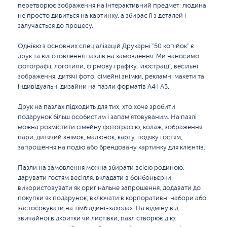
перетворює зображення на інтерактивний предмет: людина
не просто дивиться на картинку, а збирає її з деталей і
залучається до процесу.
Однією з основних спеціалізацій Друкарні "50 копійок" є
друк та виготовлення пазлів на замовлення. Ми наносимо
фотографії, логотипи, фірмову графіку, ілюстрації, весільні
зображення, дитячі фото, сімейні знімки, рекламні макети та
індивідуальні дизайни на пазли форматів A4 і A5.
Друк на пазлах підходить для тих, хто хоче зробити
подарунок більш особистим і запам’ятовуваним. На пазлі
можна розмістити сімейну фотографію, колаж, зображення
пари, дитячий знімок, малюнок, карту, подяку гостям,
запрошення на подію або брендовану картинку для клієнтів.
Пазли на замовлення можна збирати всією родиною,
дарувати гостям весілля, вкладати в бонбоньєрки,
використовувати як оригінальне запрошення, додавати до
покупки як подарунок, включати в корпоративні набори або
застосовувати на тімбілдинг-заходах. На відміну від
звичайної відкритки чи листівки, пазл створює дію: