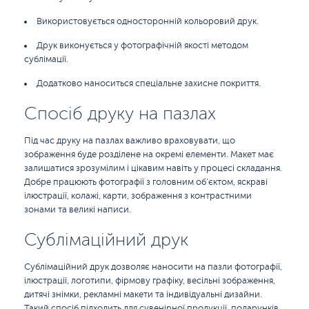
Використовується односторонній кольоровий друк.
Друк виконується у фотографічній якості методом
сублімації.
Додатково наноситься спеціальне захисне покриття.
Спосіб друку на пазлах
Під час друку на пазлах важливо враховувати, що
зображення буде розділене на окремі елементи. Макет має
залишатися зрозумілим і цікавим навіть у процесі складання.
Добре працюють фотографії з головним об’єктом, яскраві
ілюстрації, колажі, карти, зображення з контрастними
зонами та великі написи.
Сублімаційний друк
Сублімаційний друк дозволяє наносити на пазли фотографії,
ілюстрації, логотипи, фірмову графіку, весільні зображення,
дитячі знімки, рекламні макети та індивідуальні дизайни.
Такий спосіб підходить для сувенірної продукції, подарунків,