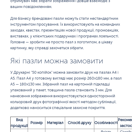
отримувач має зібрати зображення і довше взаємодіє з
вашим повідомленням.
Для бізнесу брендовані пазли можуть стати нестандартним
інструментом просування. Їх використовують на командних
заходах, квестах, презентаціях нової продукції, промоакціях,
виставках, у клієнтських подарунках і програмах лояльності.
Головне — зробити не просто пазл з логотипом, а цікаву
картинку, яку справді захочеться зібрати.
Які пазли можна замовити
У Друкарні "50 копійок" можна замовити друк на пазлах A4 і
A5. Пазл A4 у готовому вигляді має розмір 260×180 мм, а пазл
A5 — 180×130 мм. Зібраний пазл на картонній підкладці
упакований у пакет, товщина пазла становить 3 мм. Для
нанесення зображення використовується односторонній
кольоровий друк фотографічної якості методом сублімації,
додатково наноситься спеціальне захисне покриття.
Вид
Рекоме
Розмір
Матеріал
Спосіб друку
Особливості
продукції
засто