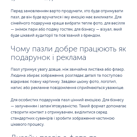
Перед замовленням варто продумати, хто буде отримувати
пазл, де він буде вручатися і яку емоцію має викликати. Для
сімейного подарунка краще вибрати тепле фото, для весілля
— знімок пари або подяку гостям, для бізнесу — візуал, який
буде цікавий аудиторії та пов’язаний з брендом.
Чому пазли добре працюють як
подарунок і реклама
Пазл утримує увагу довше, ніж звичайна листівка або флаєр.
Людина збирає зображення, розглядає деталі та поступово
відкриває повну картинку. Завдяки цьому фото, логотип,
напис або рекламне повідомлення сприймаються уважніше.
Для особистих подарунків пазл цінний емоцією. Для бізнесу
— залученням і запам’ятовуваністю. Такий формат допомагає
створити контакт з отримувачем, виділитися серед
стандартних сувенірів і зробити зображення частиною
цікавого процесу.