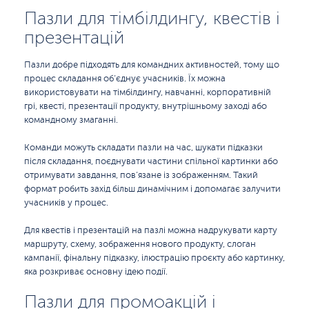
Пазли для тімбілдингу, квестів і
презентацій
Пазли добре підходять для командних активностей, тому що
процес складання об’єднує учасників. Їх можна
використовувати на тімбілдингу, навчанні, корпоративній
грі, квесті, презентації продукту, внутрішньому заході або
командному змаганні.
Команди можуть складати пазли на час, шукати підказки
після складання, поєднувати частини спільної картинки або
отримувати завдання, пов’язане із зображенням. Такий
формат робить захід більш динамічним і допомагає залучити
учасників у процес.
Для квестів і презентацій на пазлі можна надрукувати карту
маршруту, схему, зображення нового продукту, слоган
кампанії, фінальну підказку, ілюстрацію проєкту або картинку,
яка розкриває основну ідею події.
Пазли для промоакцій і