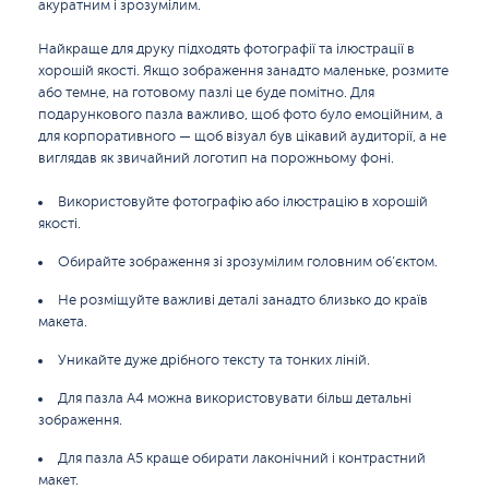
акуратним і зрозумілим.
Найкраще для друку підходять фотографії та ілюстрації в
хорошій якості. Якщо зображення занадто маленьке, розмите
або темне, на готовому пазлі це буде помітно. Для
подарункового пазла важливо, щоб фото було емоційним, а
для корпоративного — щоб візуал був цікавий аудиторії, а не
виглядав як звичайний логотип на порожньому фоні.
Використовуйте фотографію або ілюстрацію в хорошій
якості.
Обирайте зображення зі зрозумілим головним об’єктом.
Не розміщуйте важливі деталі занадто близько до країв
макета.
Уникайте дуже дрібного тексту та тонких ліній.
Для пазла A4 можна використовувати більш детальні
зображення.
Для пазла A5 краще обирати лаконічний і контрастний
макет.