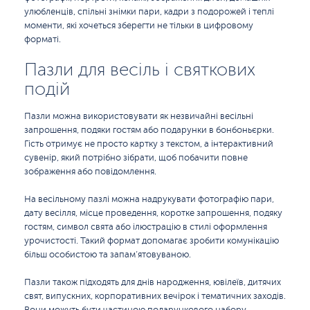
улюбленців, спільні знімки пари, кадри з подорожей і теплі
моменти, які хочеться зберегти не тільки в цифровому
форматі.
Пазли для весіль і святкових
подій
Пазли можна використовувати як незвичайні весільні
запрошення, подяки гостям або подарунки в бонбоньєрки.
Гість отримує не просто картку з текстом, а інтерактивний
сувенір, який потрібно зібрати, щоб побачити повне
зображення або повідомлення.
На весільному пазлі можна надрукувати фотографію пари,
дату весілля, місце проведення, коротке запрошення, подяку
гостям, символ свята або ілюстрацію в стилі оформлення
урочистості. Такий формат допомагає зробити комунікацію
більш особистою та запам’ятовуваною.
Пазли також підходять для днів народження, ювілеїв, дитячих
свят, випускних, корпоративних вечірок і тематичних заходів.