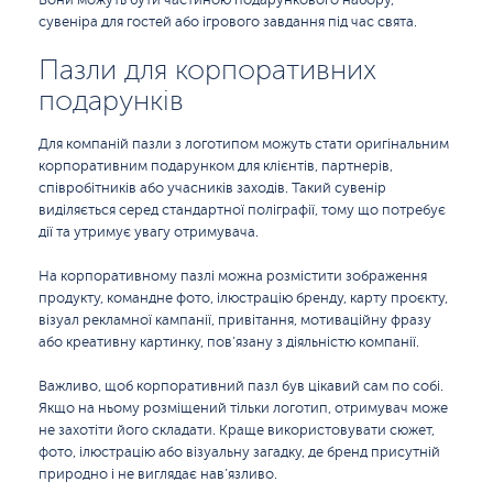
Вони можуть бути частиною подарункового набору,
сувеніра для гостей або ігрового завдання під час свята.
Пазли для корпоративних
подарунків
Для компаній пазли з логотипом можуть стати оригінальним
корпоративним подарунком для клієнтів, партнерів,
співробітників або учасників заходів. Такий сувенір
виділяється серед стандартної поліграфії, тому що потребує
дії та утримує увагу отримувача.
На корпоративному пазлі можна розмістити зображення
продукту, командне фото, ілюстрацію бренду, карту проєкту,
візуал рекламної кампанії, привітання, мотиваційну фразу
або креативну картинку, пов’язану з діяльністю компанії.
Важливо, щоб корпоративний пазл був цікавий сам по собі.
Якщо на ньому розміщений тільки логотип, отримувач може
не захотіти його складати. Краще використовувати сюжет,
фото, ілюстрацію або візуальну загадку, де бренд присутній
природно і не виглядає нав’язливо.