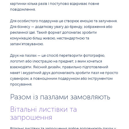
картинки кілька разів і поступово відкриває повне
повідомлення.
Для особистого подарунка це створює емоцію та залучення.
Для бізнесу — додаткову увагу до бренду, зображення або
рекламної ідеї. Такий формат допомагає зробити
комунікацію більш живою, нестандартною та
запам’ятовуваною.
Друк на пазлах — це спосіб перетворити фотографію,
логотип або ілюстрацію на предмет, з яким хочеться
взаємодіяти. Якісний дизайн, правильно підготовлений
макет і акуратний друк допомагають зробити пазл не просто
сувеніром, а повноцінним подарунком або інструментом
просування.
Разом із пазлами замовляють
Вітальні листівки та
запрошення
Вітальні листівки та запрошення добре доповнюють пазли у