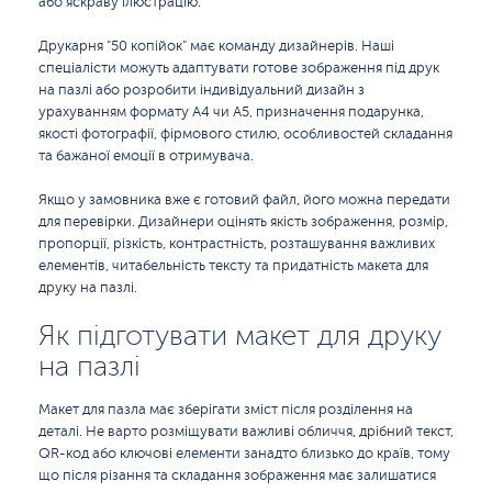
або яскраву ілюстрацію.
Друкарня "50 копійок" має команду дизайнерів. Наші
спеціалісти можуть адаптувати готове зображення під друк
на пазлі або розробити індивідуальний дизайн з
урахуванням формату A4 чи A5, призначення подарунка,
якості фотографії, фірмового стилю, особливостей складання
та бажаної емоції в отримувача.
Якщо у замовника вже є готовий файл, його можна передати
для перевірки. Дизайнери оцінять якість зображення, розмір,
пропорції, різкість, контрастність, розташування важливих
елементів, читабельність тексту та придатність макета для
друку на пазлі.
Як підготувати макет для друку
на пазлі
Макет для пазла має зберігати зміст після розділення на
деталі. Не варто розміщувати важливі обличчя, дрібний текст,
QR-код або ключові елементи занадто близько до країв, тому
що після різання та складання зображення має залишатися