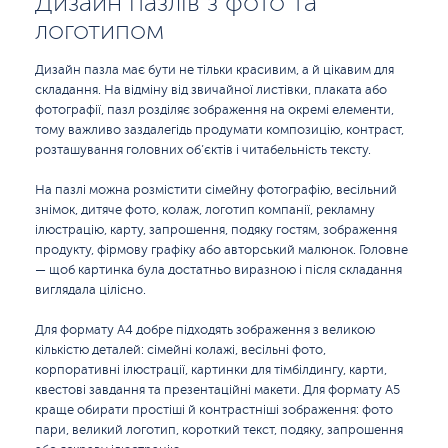
Дизайн пазлів з фото та
логотипом
Дизайн пазла має бути не тільки красивим, а й цікавим для
складання. На відміну від звичайної листівки, плаката або
фотографії, пазл розділяє зображення на окремі елементи,
тому важливо заздалегідь продумати композицію, контраст,
розташування головних об’єктів і читабельність тексту.
На пазлі можна розмістити сімейну фотографію, весільний
знімок, дитяче фото, колаж, логотип компанії, рекламну
ілюстрацію, карту, запрошення, подяку гостям, зображення
продукту, фірмову графіку або авторський малюнок. Головне
— щоб картинка була достатньо виразною і після складання
виглядала цілісно.
Для формату A4 добре підходять зображення з великою
кількістю деталей: сімейні колажі, весільні фото,
корпоративні ілюстрації, картинки для тімбілдингу, карти,
квестові завдання та презентаційні макети. Для формату A5
краще обирати простіші й контрастніші зображення: фото
пари, великий логотип, короткий текст, подяку, запрошення