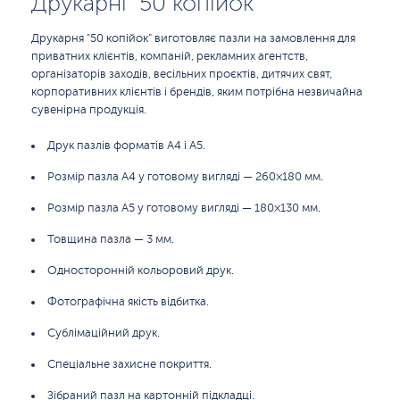
Друкарні "50 копійок"
Друкарня "50 копійок" виготовляє пазли на замовлення для
приватних клієнтів, компаній, рекламних агентств,
організаторів заходів, весільних проєктів, дитячих свят,
корпоративних клієнтів і брендів, яким потрібна незвичайна
сувенірна продукція.
Друк пазлів форматів A4 і A5.
Розмір пазла A4 у готовому вигляді — 260×180 мм.
Розмір пазла A5 у готовому вигляді — 180×130 мм.
Товщина пазла — 3 мм.
Односторонній кольоровий друк.
Фотографічна якість відбитка.
Сублімаційний друк.
Спеціальне захисне покриття.
Зібраний пазл на картонній підкладці.