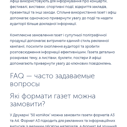
Афіші використовують для інформування про концерти,
фестивалі, виставки, спортивні події, відкриття закладів,
презентації та інші заходи. Спільне використання газет і афіш
допомагає одночасно привернути увагу до події та надати
аудиторії більше докладної інформації.
Комплексне замовлення газет і супутньої поліграфічної
продукції допомагає витримати єдиний стиль рекламної
кампанії, посилити охоплення аудиторії та зробити
розповсюдження інформації ефективнішим. Газета детально
розкриває тему, а листівки, буклети, постери й афіші
допомагають привернути увагу до ключових повідомлень.
FAQ — часто задаваемые
вопросы
Які формати газет можна
замовити?
У Друкарні "50 копійок" можна замовити газети форматів А3
та А4. Формат А3 підходить для рекламних та інформаційних
випусків із великим обсягом матеріалів, а формат А4 зручний