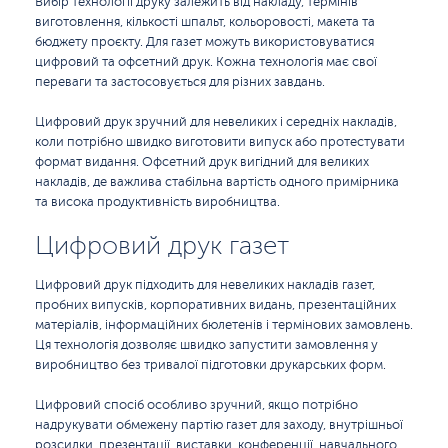
Вибір технології друку залежить від накладу, термінів
виготовлення, кількості шпальт, кольоровості, макета та
бюджету проєкту. Для газет можуть використовуватися
цифровий та офсетний друк. Кожна технологія має свої
переваги та застосовується для різних завдань.
Цифровий друк зручний для невеликих і середніх накладів,
коли потрібно швидко виготовити випуск або протестувати
формат видання. Офсетний друк вигідний для великих
накладів, де важлива стабільна вартість одного примірника
та висока продуктивність виробництва.
Цифровий друк газет
Цифровий друк підходить для невеликих накладів газет,
пробних випусків, корпоративних видань, презентаційних
матеріалів, інформаційних бюлетенів і термінових замовлень.
Ця технологія дозволяє швидко запустити замовлення у
виробництво без тривалої підготовки друкарських форм.
Цифровий спосіб особливо зручний, якщо потрібно
надрукувати обмежену партію газет для заходу, внутрішньої
розсилки, презентації, виставки, конференції, навчального