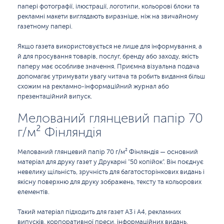
папері фотографії, ілюстрації, логотипи, кольорові блоки та
рекламні макети виглядають виразніше, ніж на звичайному
газетному папері.
Якщо газета використовується не лише для інформування, а
й для просування товарів, послуг, бренду або заходу, якість
паперу має особливе значення. Приємна візуальна подача
допомагає утримувати увагу читача та робить видання більш
схожим на рекламно-інформаційний журнал або
презентаційний випуск.
Мелований глянцевий папір 70
г/м² Фінляндія
Мелований глянцевий папір 70 г/м² Фінляндія — основний
матеріал для друку газет у Друкарні "50 копійок". Він поєднує
невелику щільність, зручність для багатосторінкових видань і
якісну поверхню для друку зображень, тексту та кольорових
елементів.
Такий матеріал підходить для газет А3 і А4, рекламних
випусків, корпоративної преси, інформаційних видань,