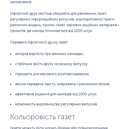
замовлення.
Офсетний друк частіше обирають для рекламних газет,
регулярних інформаційних випусків, корпоративної преси,
районних видань, промо-газет, масових акційних матеріалів і
проєктів, де наклад починається від 1000 штук.
Переваги офсетного друку газет:
вигідна вартість при великих накладах;
стабільна якість друку на всьому випуску;
підходить для масового розповсюдження;
якісна передача тексту, зображень і рекламних блоків;
ефективне рішення для накладів від 1000 штук;
можливість виробництва регулярних випусків.
Кольоровість газет
Газети можуть бути чорно-білими або повноколірними.