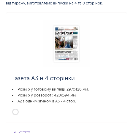
від тиражу, виготовляємо випуски на 4 та 8 сторінок.
Газета А3 н 4 сторінки
Розмір у готовому вигляді: 297х420 мм.
Розмір у розвороті: 420х594 мм.
А2 з одним згином в А3 - 4 стор.