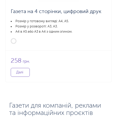
Газета на 4 сторінки, цифровий друк
Розмір у готовому вигляді: А4, А5.
Розмір у розвороті: А3, А3.
А4 в А5 або А3 в А4 з одним згином.
258
грн.
Далі
Газети для компаній, реклами
та інформаційних проєктів