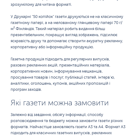
зрозумілому для читача форматі.
У Друкарні "50 копійок" газети друкуються не на класичному
газетному папері, а на мелованому глянцевому папері 70 г/
м² Фінляндія. Такий матеріал робить видання більш
презентабельним, покращує вигляд зображень, підсилює
яскравість друку та допомагає створити акуратну рекламну,
корпоративну або інформаційну продукцію.
Газетна продукція підходить для регулярних випусків,
разових рекламних акцій, презентаційних матеріалів,
корпоративних новин, інформування мешканців,
просування товарів і послуг, публікації статей, інтерв’ю,
аналітики, оголошень, купонів, акційних пропозицій і
програм заходів.
Які газети можна замовити
Залежно від завдання, обсягу інформації, способу
розповсюдження та бюджету можна замовити газети різних
форматів. Найчастіше замовляють газети А3 та А4. Формат А3
підходить для класичних газетних випусків, рекламних