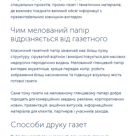
спеціальних проєктів, промо-газет і тематичних матеріалів,
де важливо поєднати великий обсяг інформації з
презентабельним зовнішнім виглядом.
Чим мелований папір
відрізняється від газетного
Класичний газетний папір зазвичай має більш пухку
структуру, сіруватий відтінок і використовується для масових
недорогих періодичних видань. Мелований глянцевий папір
виглядає акуратніше, краще передає колір, робить
зображення більш насиченими та підвищує візуальну якість
готової газети.
Саме тому газети на мелованому глянцевому папері добре
підходять для комерційних завдань: реклами, корпоративних
новин, презентацій, акційних випусків, інформаційних
матеріалів для клієнтів, партнерів і учасників заходів.
Способи друку газет