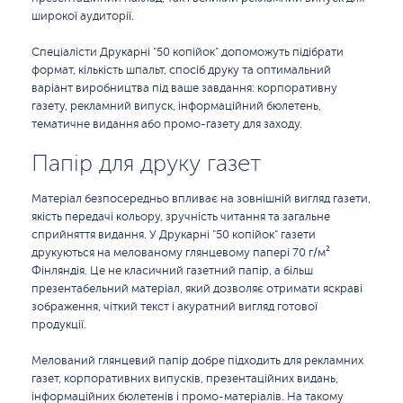
широкої аудиторії.
Спеціалісти Друкарні "50 копійок" допоможуть підібрати
формат, кількість шпальт, спосіб друку та оптимальний
варіант виробництва під ваше завдання: корпоративну
газету, рекламний випуск, інформаційний бюлетень,
тематичне видання або промо-газету для заходу.
Папір для друку газет
Матеріал безпосередньо впливає на зовнішній вигляд газети,
якість передачі кольору, зручність читання та загальне
сприйняття видання. У Друкарні "50 копійок" газети
друкуються на мелованому глянцевому папері 70 г/м²
Фінляндія. Це не класичний газетний папір, а більш
презентабельний матеріал, який дозволяє отримати яскраві
зображення, чіткий текст і акуратний вигляд готової
продукції.
Мелований глянцевий папір добре підходить для рекламних
газет, корпоративних випусків, презентаційних видань,
інформаційних бюлетенів і промо-матеріалів. На такому