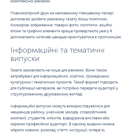
комплексної реклами.
Повноколірний друк на мелованому глянцевому папері
допомагає зробити рекламну газету більш помітною.
Кольорові зображення, товарні фото, логотипи, акційні
блоки та графічні елементи краще привертають увагу й
допомагають читачеві швидше орієнтуватися в пропозиціях.
Інформаційні та тематичні
випуски
Газети замовляють не лише для реклами. Вони також
затребувані для інформаційних, освітніх, громадських,
культурних і тематичних проєктів. Такий формат підходить
для публікації матеріалів, які потрібно передати аудиторії у
структурованому друкованому вигляді.
Інформаційні випуски можуть використовуватися для
мешканців району, учасників заходів, співробітників
компанії, студентів, клієнтів, відвідувачів виставки або
окремої професійної аудиторії. В одному виданні можна
зібрати новини, розклад, статті, інструкції, інтерв’ю,