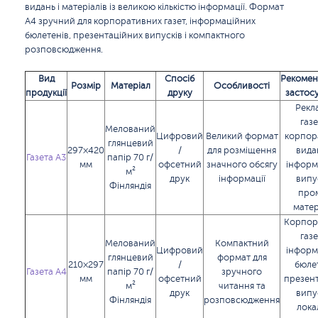
видань і матеріалів із великою кількістю інформації. Формат
А4 зручний для корпоративних газет, інформаційних
бюлетенів, презентаційних випусків і компактного
розповсюдження.
Вид
Спосіб
Рекомен
Розмір
Матеріал
Особливості
продукції
друку
застос
Рекл
газе
Мелований
Цифровий
Великий формат
корпор
глянцевий
297×420
/
для розміщення
вида
Газета А3
папір 70 г/
мм
офсетний
значного обсягу
інформ
м²
друк
інформації
випу
Фінляндія
про
матер
Корпор
газе
Мелований
Компактний
Цифровий
інформ
глянцевий
формат для
210×297
/
бюлет
Газета А4
папір 70 г/
зручного
мм
офсетний
презент
м²
читання та
друк
випу
Фінляндія
розповсюдження
лока