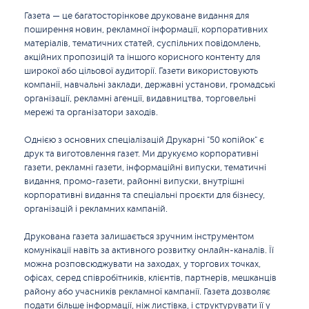
Газета — це багатосторінкове друковане видання для
поширення новин, рекламної інформації, корпоративних
матеріалів, тематичних статей, суспільних повідомлень,
акційних пропозицій та іншого корисного контенту для
широкої або цільової аудиторії. Газети використовують
компанії, навчальні заклади, державні установи, громадські
організації, рекламні агенції, видавництва, торговельні
мережі та організатори заходів.
Однією з основних спеціалізацій Друкарні "50 копійок" є
друк та виготовлення газет. Ми друкуємо корпоративні
газети, рекламні газети, інформаційні випуски, тематичні
видання, промо-газети, районні випуски, внутрішні
корпоративні видання та спеціальні проєкти для бізнесу,
організацій і рекламних кампаній.
Друкована газета залишається зручним інструментом
комунікації навіть за активного розвитку онлайн-каналів. Її
можна розповсюджувати на заходах, у торгових точках,
офісах, серед співробітників, клієнтів, партнерів, мешканців
району або учасників рекламної кампанії. Газета дозволяє
подати більше інформації, ніж листівка, і структурувати її у