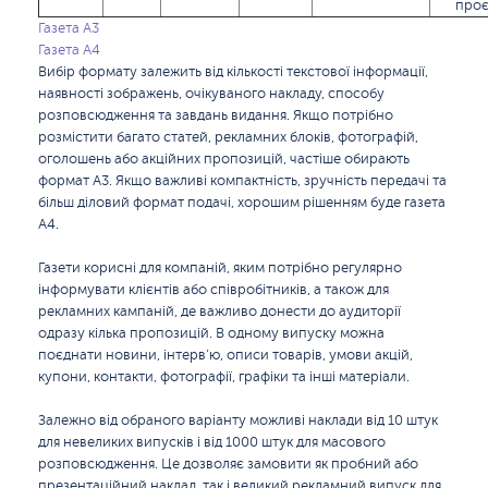
проє
Газета А3
Газета А4
Вибір формату залежить від кількості текстової інформації,
наявності зображень, очікуваного накладу, способу
розповсюдження та завдань видання. Якщо потрібно
розмістити багато статей, рекламних блоків, фотографій,
оголошень або акційних пропозицій, частіше обирають
формат А3. Якщо важливі компактність, зручність передачі та
більш діловий формат подачі, хорошим рішенням буде газета
А4.
Газети корисні для компаній, яким потрібно регулярно
інформувати клієнтів або співробітників, а також для
рекламних кампаній, де важливо донести до аудиторії
одразу кілька пропозицій. В одному випуску можна
поєднати новини, інтерв’ю, описи товарів, умови акцій,
купони, контакти, фотографії, графіки та інші матеріали.
Залежно від обраного варіанту можливі наклади від 10 штук
для невеликих випусків і від 1000 штук для масового
розповсюдження. Це дозволяє замовити як пробний або
презентаційний наклад, так і великий рекламний випуск для