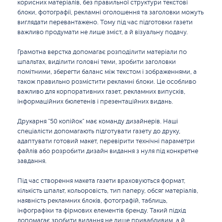
корисних матеріалів, без правильної структури текстові
блоки, фотографії, рекламні оголошення та заголовки можуть
виглядати перевантажено. Тому під час підготовки газети
важливо продумати не лише зміст, а й візуальну подачу.
Грамотна верстка допомагає розподілити матеріали по
шпальтах, виділити головні теми, зробити заголовки
помітними, зберегти баланс між текстом і зображеннями, а
також правильно розмістити рекламні блоки. Це особливо
важливо для корпоративних газет, рекламних випусків,
інформаційних бюлетенів і презентаційних видань.
Друкарня "50 копійок" має команду дизайнерів. Наші
спеціалісти допомагають підготувати газету до друку,
адаптувати готовий макет, перевірити технічні параметри
файлів або розробити дизайн видання з нуля під конкретне
завдання.
Під час створення макета газети враховуються формат,
кількість шпальт, кольоровість, тип паперу, обсяг матеріалів,
наявність рекламних блоків, фотографій, таблиць,
інфографіки та фірмових елементів бренду. Такий підхід
допомагає зробити видання не лише привабливим, а й