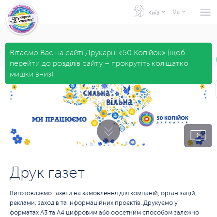
Ua
Київ
Вітаємо Вас на сайті Друкарні «50 Копійок» (щоб
перейти до розділів сайту – прокрутіть коліщатко
мишки вниз)
Друк газет
Виготовляємо газети на замовлення для компаній, організацій,
реклами, заходів та інформаційних проєктів. Друкуємо у
форматах А3 та А4 цифровим або офсетним способом залежно