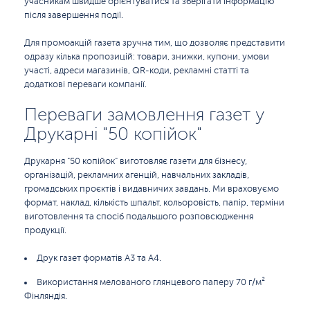
учасникам швидше орієнтуватися та зберігати інформацію
після завершення події.
Для промоакцій газета зручна тим, що дозволяє представити
одразу кілька пропозицій: товари, знижки, купони, умови
участі, адреси магазинів, QR-коди, рекламні статті та
додаткові переваги компанії.
Переваги замовлення газет у
Друкарні "50 копійок"
Друкарня "50 копійок" виготовляє газети для бізнесу,
організацій, рекламних агенцій, навчальних закладів,
громадських проєктів і видавничих завдань. Ми враховуємо
формат, наклад, кількість шпальт, кольоровість, папір, терміни
виготовлення та спосіб подальшого розповсюдження
продукції.
Друк газет форматів А3 та А4.
Використання мелованого глянцевого паперу 70 г/м²
Фінляндія.