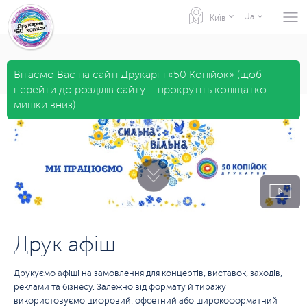
Ua
Київ
Вітаємо Вас на сайті Друкарні «50 Копійок» (щоб
перейти до розділів сайту – прокрутіть коліщатко
мишки вниз)
Друк афіш
Друкуємо афіші на замовлення для концертів, виставок, заходів,
реклами та бізнесу. Залежно від формату й тиражу
використовуємо цифровий, офсетний або широкоформатний