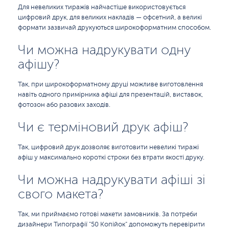
Для невеликих тиражів найчастіше використовується
цифровий друк, для великих накладів — офсетний, а великі
формати зазвичай друкуються широкоформатним способом.
Чи можна надрукувати одну
афішу?
Так, при широкоформатному друці можливе виготовлення
навіть одного примірника афіші для презентацій, виставок,
фотозон або разових заходів.
Чи є терміновий друк афіш?
Так, цифровий друк дозволяє виготовити невеликі тиражі
афіш у максимально короткі строки без втрати якості друку.
Чи можна надрукувати афіші зі
свого макета?
Так, ми приймаємо готові макети замовників. За потреби
дизайнери Типографії "50 Копійок" допоможуть перевірити