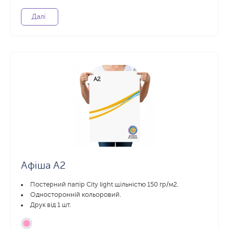
Далі
Афіша А2
Постерний папір City light щільністю 150 гр/м2.
Односторонній кольоровий.
Друк від 1 шт.