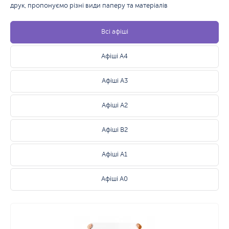
друк, пропонуємо різні види паперу та матеріалів
Всі афіші
Афіші А4
Афіші А3
Афіші А2
Афіші В2
Афіші А1
Афіші А0