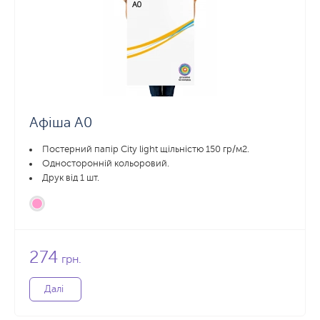
Афіша А0
Постерний папір City light щільністю 150 гр/м2.
Односторонній кольоровий.
Друк від 1 шт.
274
грн.
Далі