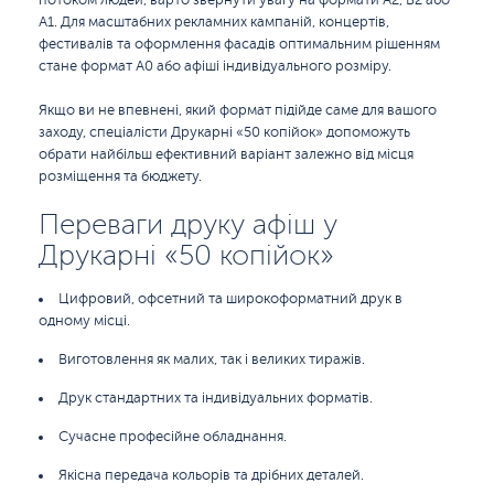
потоком людей, варто звернути увагу на формати А2, B2 або
А1. Для масштабних рекламних кампаній, концертів,
фестивалів та оформлення фасадів оптимальним рішенням
стане формат А0 або афіші індивідуального розміру.
Якщо ви не впевнені, який формат підійде саме для вашого
заходу, спеціалісти Друкарні «50 копійок» допоможуть
обрати найбільш ефективний варіант залежно від місця
розміщення та бюджету.
Переваги друку афіш у
Друкарні «50 копійок»
Цифровий, офсетний та широкоформатний друк в
одному місці.
Виготовлення як малих, так і великих тиражів.
Друк стандартних та індивідуальних форматів.
Сучасне професійне обладнання.
Якісна передача кольорів та дрібних деталей.