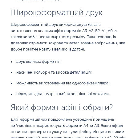
Широкоформатний друк
Широкоформатний друк використовується для
виготовлення великих афіш форматів А3, А2, B2, А1, А0, а
також виробів нестандартного розміру. Така технологія
дозволяє отримати яскраве та деталізоване зображення, яке
добре помітне навіть з великої відстані.
друк великих форматів;
насичені кольори та висока деталізація;
можливість виготовлення від одного екземпляра;
підходить для внутрішньої та зовнішньої реклами.
Який формат афіші обрати?
Для інформаційних повідомлень усередині приміщень
найчастіше використовують формати А4 та А3. Якщо афіша
повинна привертати увагу на вулиці або у місцях з великим