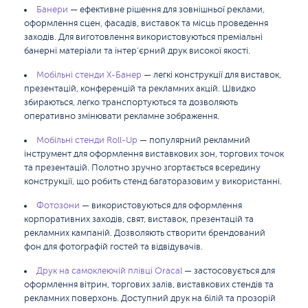
Банери
— ефективне рішення для зовнішньої реклами,
оформлення сцен, фасадів, виставок та місць проведення
заходів. Для виготовлення використовуються преміальні
банерні матеріали та інтер'єрний друк високої якості.
Мобільні стенди X-Банер
— легкі конструкції для виставок,
презентацій, конференцій та рекламних акцій. Швидко
збираються, легко транспортуються та дозволяють
оперативно змінювати рекламне зображення.
Мобільні стенди Roll-Up
— популярний рекламний
інструмент для оформлення виставкових зон, торгових точок
та презентацій. Полотно зручно згортається всередину
конструкції, що робить стенд багаторазовим у використанні.
Фотозони
— використовуються для оформлення
корпоративних заходів, свят, виставок, презентацій та
рекламних кампаній. Дозволяють створити брендований
фон для фотографій гостей та відвідувачів.
Друк на самоклеючій плівці Oracal
— застосовується для
оформлення вітрин, торгових залів, виставкових стендів та
рекламних поверхонь. Доступний друк на білій та прозорій