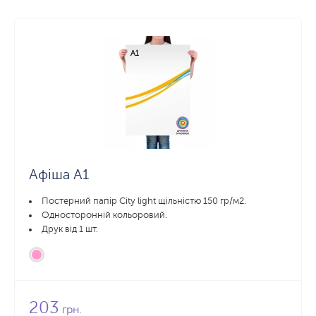
Афіша А1
Постерний папір City light щільністю 150 гр/м2.
Односторонній кольоровий.
Друк від 1 шт.
203
грн.