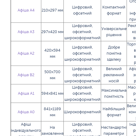
Ог
Цифровий,
Компактний
Афіша А4
210×297 мм
офсетний
формат
інф
при
Цифровий,
Рекл
Універсальне
Афіша А3
297×420 мм
офсетний,
ко
рішення
широкоформатний
в
Торг
Цифровий,
Добре
420×594
в
Афіша А2
офсетний,
помітна
мм
широкоформатний
здалеку
Цифровий,
Великий
Афі
500×700
Афіша B2
офсетний,
рекламний
з
мм
широкоформатний
носій
Цифровий,
Масо
Максимальна
Афіша А1
594×841 мм
офсетний,
р
помітність
широкоформатний
к
Вели
841×1189
Найбільший
Афіша А0
Широкоформатний
кон
мм
формат
Афіші
Цифровий,
Інд
На
Нестандартні
індивідуального
офсетний,
р
замовлення
параметри