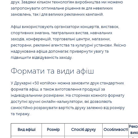
друк. Завдяки кільком технологіям виробництва ми можемо
запропонувати оптимальне рішення як для невеликих
замовлень, так і для великих рекламних кампаній.
Афіші використовують організатори концертів, виставок,
спортивних змагань, театральних вистав, навчальних
заходів, конференцій, торговельні центри, магазини,
ресторани, рекламні агентства та культурні установи. Якісно
надрукована афіша допомагає привернути увагу та
підвищити відвідуваність заходу.
Формати та види афіш
У Друкарні «50 копійок» можна замовити друк стандартних
форматів афіш, а також виготовлення продукції за
індивідуальними розмірами. На сторінках кожного формату
доступні зручні онлайн-калькулятори, які дозволяють
самостійно розрахувати вартість друку залежно від розміру
та тиражу.
Реко
Вид афіші
Розмір
Спосіб друку
Особливості
вик