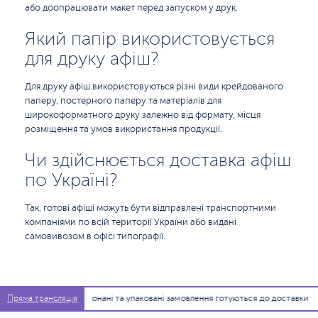
або доопрацювати макет перед запуском у друк.
Який папір використовується
для друку афіш?
Для друку афіш використовуються різні види крейдованого
паперу, постерного паперу та матеріалів для
широкоформатного друку залежно від формату, місця
розміщення та умов використання продукції.
Чи здійснюється доставка афіш
по Україні?
Так, готові афіші можуть бути відправлені транспортними
компаніями по всій території України або видані
самовивозом в офісі типографії.
08:01:00
Виконані та упаковані замовлення готуються до доставки по офісах
Пряма трансляція