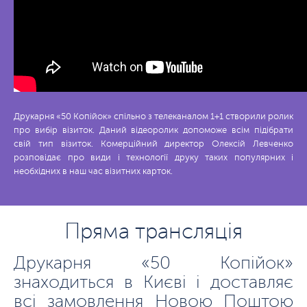
Друкарня «50 Копійок» спільно з телеканалом 1+1 створили ролик
про вибір візиток. Даний відеоролик допоможе всім підібрати
свій тип візиток. Комерційний директор Олексій Левченко
розповідає про види і технології друку таких популярних і
необхідних в наш час візитних карток.
Пряма трансляція
Друкарня «50 Копійок»
знаходиться в Києві і доставляє
всі замовлення Новою Поштою