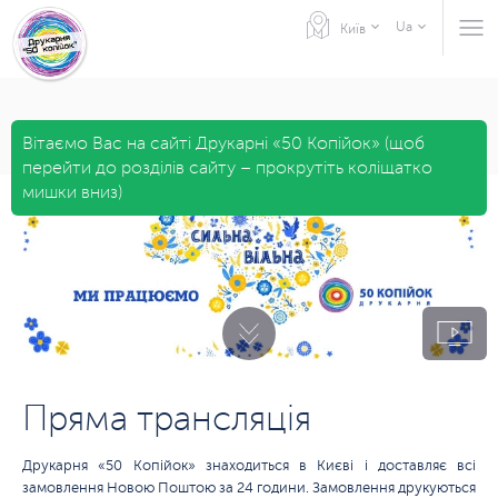
Пряма трансляція
Ua
Київ
Вітаємо Вас на сайті Друкарні «50 Копійок» (щоб
перейти до розділів сайту – прокрутіть коліщатко
мишки вниз)
Пряма трансляція
Друкарня «50 Копійок» знаходиться в Києві і доставляє всі
замовлення Новою Поштою за 24 години. Замовлення друкуються