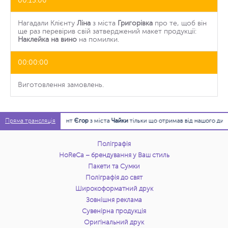
00:15:06
Нагадали Клієнту
Ліна
з міста
Григорівка
про те, щоб він
ще раз перевірив свій затверджений макет продукції:
Наклейка на вино
на помилки.
00:00:00
Виготовлення замовлень.
15:45:17
Клієнт
Єгор
з міста
Чайки
тільки що отримав від нашого дизайне
Пряма трансляція
Поліграфія
HoReCa – брендування у Ваш стиль
Пакети та Сумки
Поліграфія до свят
Широкоформатний друк
Зовнішня реклама
Сувенірна продукція
Оригінальний друк