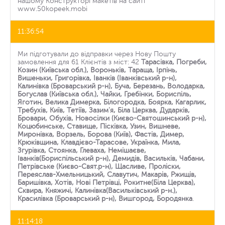
нашому Конструкторі макетів на сайті
www.50kopeek.mobi
11:36:54
Ми підготували до відправки через Нову Пошту
замовлення для 61 Клієнтів з міст: 42
Тарасівка, Погреби,
Козин (Київська обл.), Вороньків, Тараща, Ірпінь,
Вишеньки, Григорівка, Іванків (Іванківський р-н),
Калинівка (Броварський р-н), Буча, Березань, Володарка,
Богуслав (Київська обл.), Чайки, Гребінки, Бориспіль,
Яготин, Велика Димерка, Білогородка, Боярка, Кагарлик,
Требухів, Київ, Тетіїв, Зазим'я, Біла Церква, Дударків,
Бровари, Обухів, Новосілки (Києво-Святошинський р-н),
Коцюбинське, Ставище, Пісківка, Узин, Вишневе,
Миронівка, Ворзель, Борова (Київ), Фастів, Димер,
Крюківщина, Клавдієво-Тарасове, Українка, Мила,
Згурівка, Стоянка, Глеваха, Немішаєве,
Іванків(Бориспільський р-н), Демидів, Васильків, Чабани,
Петрівське (Києво-Свят.р-н), Щасливе, Проліски,
Переяслав-Хмельницький, Славутич, Макарів, Ржищів,
Баришівка, Хотів, Нові Петрівці, Рокитне(Біла Церква),
Сквира, Княжичі, Калинівка(Васильківський р-н.),
Красилівка (Броварський р-н), Вишгород, Бородянка
.
11:14:18