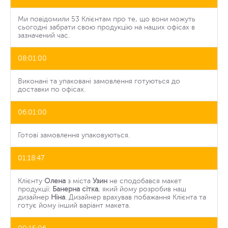
Ми повідомили 53 Клієнтам про те, що вони можуть
сьогодні забрати свою продукцію на наших офісах в
зазначений час.
08:01:00
Виконані та упаковані замовлення готуються до
доставки по офісах.
06:01:00
Готові замовлення упаковуються.
01:18:47
Клієнту
Олена
з міста
Узин
не сподобався макет
продукції:
Банерна сітка
, який йому розробив наш
дизайнер
Ніна
. Дизайнер врахував побажання Клієнта та
готує йому інший варіант макета.