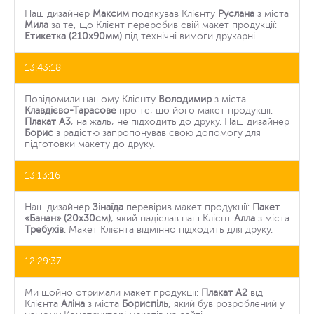
Наш дизайнер
Максим
подякував Клієнту
Руслана
з міста
Мила
за те, що Клієнт переробив свій макет продукції:
Етикетка (210x90мм)
під технічні вимоги друкарні.
13:43:18
Повідомили нашому Клієнту
Володимир
з міста
Клавдієво-Тарасове
про те, що його макет продукції:
Плакат А3
, на жаль, не підходить до друку. Наш дизайнер
Борис
з радістю запропонував свою допомогу для
підготовки макету до друку.
13:13:16
Наш дизайнер
Зінаїда
перевірив макет продукції:
Пакет
«Банан» (20х30см)
, який надіслав наш Клієнт
Алла
з міста
Требухів
. Макет Клієнта відмінно підходить для друку.
12:29:37
Ми щойно отримали макет продукції:
Плакат А2
від
Клієнта
Аліна
з міста
Бориспіль
, який був розроблений у