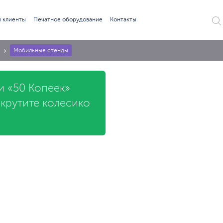
 клиенты
Печатное оборудование
Контакты
Мобильные стенды
и «50 Копеек»
окрутите колесико