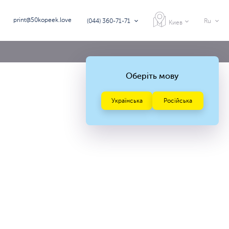
print@50kopeek.love
(044) 360-71-71
Ru
Киев
Оберіть мову
Українська
Російська