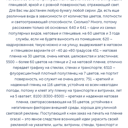
глянцевой, яркой и с ровной поверхностью, отражающей свет.
Для Вас мы достанем любую бумагу любой серии. Да, есть еще
различные виды в зависимости от количества цветов, плотности
и светоотражающей способности. Сколько? Много, потому
расскажем только об основных: 640 и 641 – одни из самых
популярных видов, матовые и глянцевые, на 60 цветов и 3 года
службы, если не будете выносить из помещения; 620 –
кадрированная, такую можно и на улицу, выдерживает в матовом
и глянцевом варианте от -40 до +80 градусов 451 – матовая
пленка на 30 цветов, очень мягкая, шелковистая и эластичная;
5500 – более 60 цветов на глянце и 2 на матовой пленке, отлично
передает графику на стеклах, стенах и транспорте; 6510 –
флуоресцентный плотный полуглянец на 7 цветов, не портит
поверхность, но служит не очень долго; 751 – крепкий и
надежный глянец на 116 цветов, устойчив ко всем невзгодам
погоды, потому и клеят эту пленку на транспорте и витринах, лет
на 5 хватает; 8100 (8300-8500) – крепкая и надежная матовая
пленка, светорассеивающая на 55 цветов, устойчива к
негативным факторам внешней среды, хороша для уличной
световой рекламы. Поступающий к нам заказ на печать на пленке
oracal – это явное следствие возникшей идеи украсить своей
рекламой на указатели, щиты, витрины, стенды, транспорт и