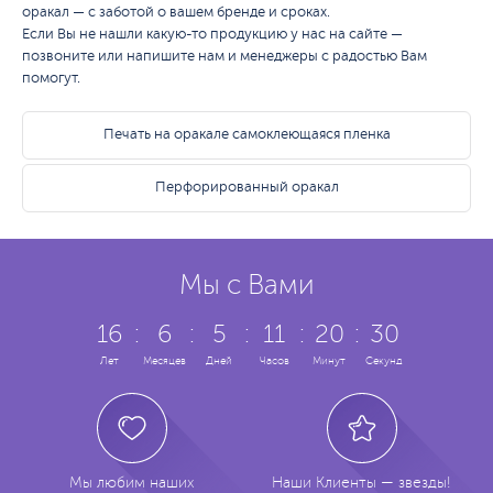
оракал — с заботой о вашем бренде и сроках.
Если Вы не нашли какую-то продукцию у нас на сайте —
позвоните или напишите нам и менеджеры с радостью Вам
помогут.
Печать на оракале самоклеющаяся пленка
Перфорированный оракал
Мы с Вами
16
:
6
:
5
:
11
:
20
:
30
Лет
Месяцев
Дней
Часов
Минут
Секунд
Мы любим наших
Наши Клиенты — звезды!