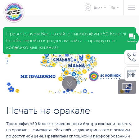
Ru
Киев
Приветствуем Вас на сайте Типографии «50 Копеек»
(чтобы перейти к разделам сайта – прокрутите
Связаться
колесико мышки вниз)
Печать на оракале
Типография «50 Копеек» качественно и быстро выполнит печать
на оракале — самоклеящейся плёнке для витрин, авто и рекламы
по доступной цене. Предлагаем сплошной и перфорированный