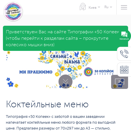
Ru
Киев
Приветствуем Вас на сайте Типографии «50 Копеек»
(чтобы перейти к разделам сайта – прокрутите
Связаться
колесико мышки вниз)
Коктейльные меню
Типография «50 Копеек» с заботой о вашем заведении
напечатает коктейльные меню любого формата по выгодной
цене. Предлагаем размеры от 70×297 мм до А3 — стильно,