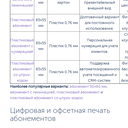
мм
картон
презентабельный
ламинацией
цен
внешний вид.
Долговечный вариант
Фи
Пластиковый
85×55
Пластик 0,76 мм
для постоянного
абонемент
мм
использования.
клу
С
Пластиковый
Персональная
клу
85×55
абонемент с
Пластик 0,76 мм
нумерация для учета
мм
нумерацией
клиентов.
п
л
Пластиковый
Поддержка
Фи
абонемент
85×55
автоматизированного
бас
Пластик 0,76 мм
со штрих-
мм
учета посещений и
з
кодом
CRM-систем.
биз
Наиболее популярные варианты:
абонемент 50×90 мм
,
абонемент с ламинацией
,
пластиковый абонемент
и
пластиковый абонемент со штрих-кодом
.
Цифровая и офсетная печать
абонементов