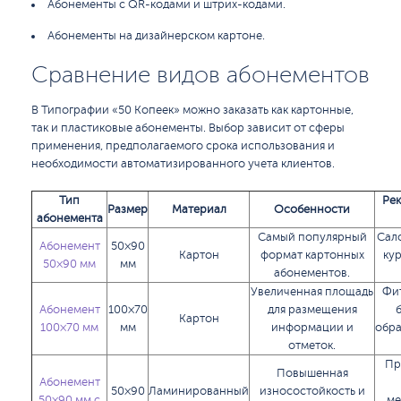
Абонементы с QR-кодами и штрих-кодами.
Абонементы на дизайнерском картоне.
Сравнение видов абонементов
В Типографии «50 Копеек» можно заказать как картонные,
так и пластиковые абонементы. Выбор зависит от сферы
применения, предполагаемого срока использования и
необходимости автоматизированного учета клиентов.
Тип
Рек
Размер
Материал
Особенности
абонемента
Самый популярный
Сал
Абонемент
50×90
Картон
формат картонных
кур
50×90 мм
мм
абонементов.
Увеличенная площадь
Фи
Абонемент
100×70
для размещения
Картон
100×70 мм
мм
информации и
обра
отметок.
Пр
Повышенная
Абонемент
50×90
Ламинированный
износостойкость и
50×90 мм с
ме