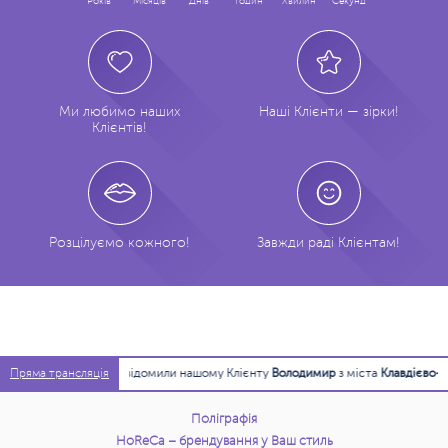
Років
Місяців
Днів
Годин
Хвилин
Секунда
Ми любимо наших
Наші Клієнти — зірки!
Клієнтів!
Розцілуємо кожного!
Завжди раді Клієнтам!
13:43:18
Повідомили нашому Клієнту
Володимир
з міста
Клавдієво-Тар
Пряма трансляція
Поліграфія
HoReCa – брендування у Ваш стиль