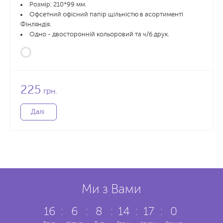
Розмір: 210*99 мм.
Офсетний офісний папір щільністю в асортименті
Фінляндія.
Одно - двосторонній кольоровий та ч/б друк.
225
грн.
Далі
Ми з Вами
16
:
6
:
8
:
14
:
17
:
1