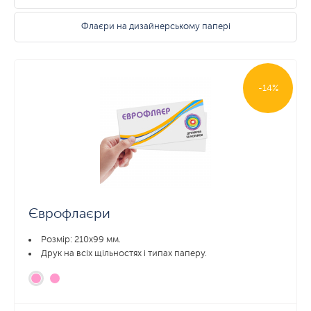
Флаєри на дизайнерському папері
-14%
Єврофлаєри
Розмір: 210х99 мм.
Друк на всіх щільностях і типах паперу.