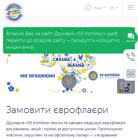
Ua
Київ
Вітаємо Вас на сайті Друкарні «50 Копійок» (щоб
перейти до розділів сайту – прокрутіть коліщатко
Связаться
мишки вниз)
Замовити єврофлаєри
Друкарня «50 Копійок» якісно та швидко надрукує єврофлаєри
для реклами, акцій і промо за доступною ціною. Пропонуємо
класичні, округлені та на офсетному папері — з яскравими