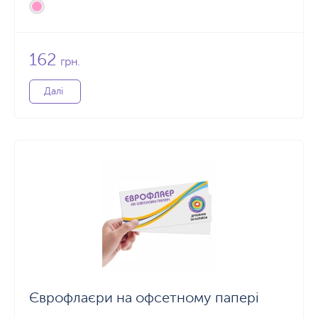
162
грн.
Далі
Єврофлаєри на офсетному папері