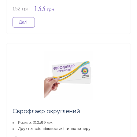
133
152
грн.
грн.
Далі
Єврофлаєр округлений
Розмір: 210х99 мм.
Друк на всіх щільностях і типах паперу.