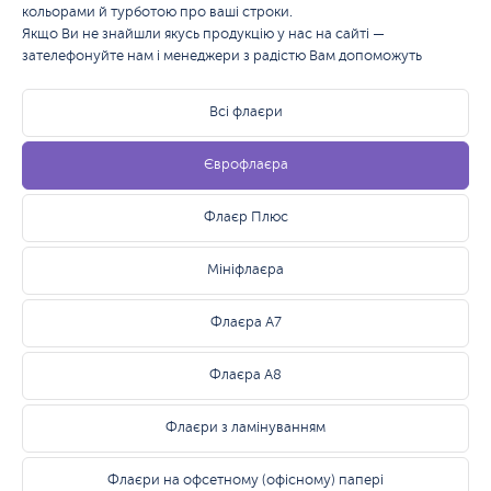
кольорами й турботою про ваші строки.
Якщо Ви не знайшли якусь продукцію у нас на сайті —
зателефонуйте нам і менеджери з радістю Вам допоможуть
Всі флаєри
Єврофлаєра
Флаєр Плюс
Мініфлаєра
Флаєра А7
Флаєра А8
Флаєри з ламінуванням
Флаєри на офсетному (офісному) папері