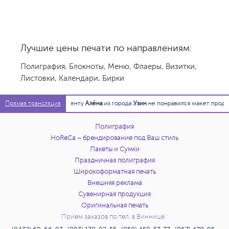
Лучшие цены печати по направлениям:
Полиграфия
,
Блокноты
,
Меню
,
Флаеры
,
Визитки
,
Листовки
,
Календари
,
Бирки
01:18:47
Клиенту
Алёна
из города
Узин
не понравился макет продукци
Прямая трансляция
Полиграфия
HoReCa – брендирование под Ваш стиль
Пакеты и Сумки
Праздничная полиграфия
Широкоформатная печать
Внешняя реклама
Сувенирная продукция
Оригинальная печать
Прием заказов по тел. в Виннице :