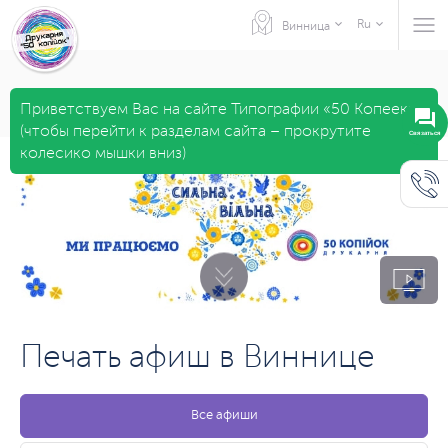
Ru
Винница
Приветствуем Вас на сайте Типографии «50 Копеек»
(чтобы перейти к разделам сайта – прокрутите
Связаться
колесико мышки вниз)
Печать афиш в Виннице
Все афиши