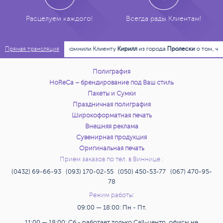
Расцелуем каждого!
Всегда рады Клиентам!
19:47:44
Напомнили Клиенту
Кирилл
из города
Пролески
о том, что
Прямая трансляция
Полиграфия
HoReCa – брендирование под Ваш стиль
Пакеты и Сумки
Праздничная полиграфия
Широкоформатная печать
Внешняя реклама
Сувенирная продукция
Оригинальная печать
Прием заказов по тел. в Виннице :
(0432) 69-66-93 (093) 170-02-55 (050) 450-53-77 (067) 470-95-
78
Режим работы:
09:00 — 18:00: Пн - Пт.
11:00 — 18:00: Сб.- работает только Call-центр, офисы не