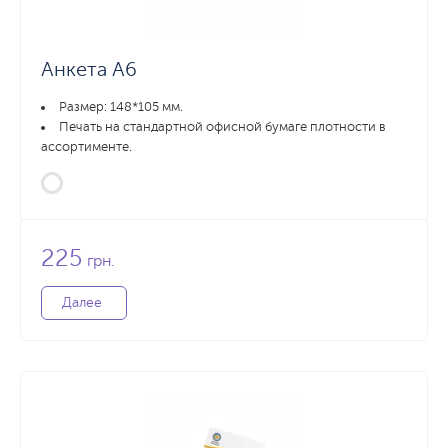
27 588 грн.
35 699 грн.
20000 шт.
Заказать
З
Анкета А6
Размер: 148*105 мм.
Печать на стандартной офисной бумаге плотности в
ассортименте.
225
грн.
Далее