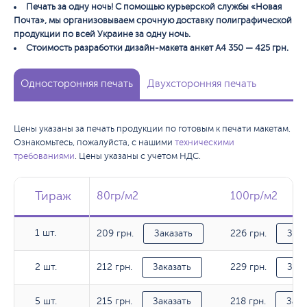
Печать за одну ночь! С помощью курьерской службы «Новая
Почта», мы организовываем срочную доставку полиграфической
продукции по всей Украине за одну ночь.
Стоимость разработки дизайн-макета анкет А4 350 — 425 грн.
Односторонняя печать
Двухсторонняя печать
Цены указаны за печать продукции по готовым к печати макетам.
Ознакомьтесь, пожалуйста, с нашими
техническими
требованиями
. Цены указаны с учетом НДС.
Тираж
Тираж
Тираж
80гр/м2
80гр/м2
100гр/м2
100гр/м2
1 шт.
209 грн.
226 грн.
1 шт.
Заказать
Зака
212 грн.
229 грн.
2 шт.
2 шт.
Заказать
Зака
215 грн.
218 грн.
5 шт.
5 шт.
Заказать
Зака