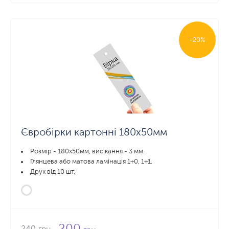
-20%
Євробірки картонні 180х50мм
Розмір - 180х50мм, висікання - 3 мм.
Глянцева або матова ламінація 1+0, 1+1.
Друк від 10 шт.
200
240
грн.