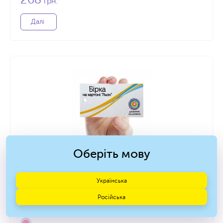
грн.
Далі
Оберіть мову
Бірки на картоні "Льон" 50x90мм
Українська
Дизайнерський картон "Льон" Nettuno bianco artico.
2-х сторонній кольоровий друк.
Російська
Друк від 10 шт.