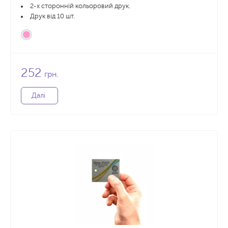
2-х сторонній кольоровий друк.
Друк від 10 шт.
252
грн.
Далі