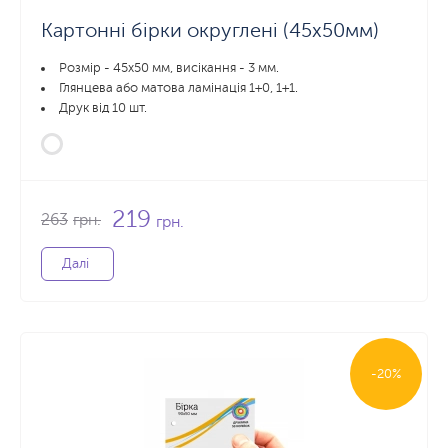
Картонні бірки округлені (45х50мм)
Розмір - 45х50 мм, висікання - 3 мм.
Глянцева або матова ламінація 1+0, 1+1.
Друк від 10 шт.
219
263
грн.
грн.
Далі
-20%