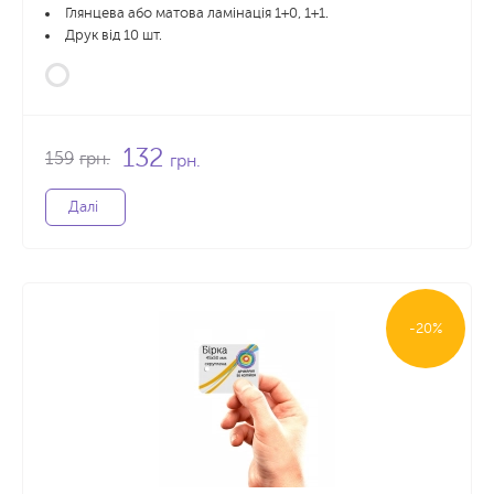
Глянцева або матова ламінація 1+0, 1+1.
Друк від 10 шт.
132
159
грн.
грн.
Далі
-20%