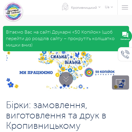
Ua
Кропивницький
Вітаємо Вас на сайті Друкарні «50 Копійок» (щоб
перейти до розділів сайту – прокрутіть коліщатко
мишки вниз)
Бірки: замовлення,
виготовлення та друк в
Кропивницькому