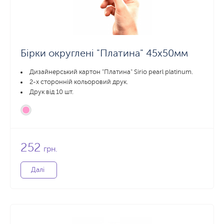
Бірки округлені "Платина" 45x50мм
Дизайнерський картон "Платина" Sirio pearl platinum.
2-х сторонній кольоровий друк.
Друк від 10 шт.
252
грн.
Далі