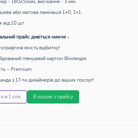
мір - 180х50мм, висікання - 3 мм.
нцева або матова ламінація 1+0, 1+1.
к від 10 шт.
альний прайс дивіться нижче ↓
ографічна якість відбитку!
йдований глянцевий картон Фінляндія.
сть – Premium.
анда з 17-ти дизайнерів до ваших послуг!
и в 1 клік
В кошик з прайсу