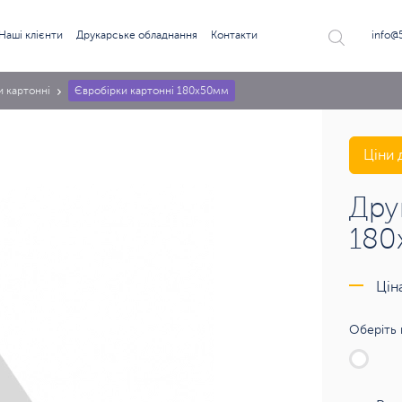
Наші клієнти
Друкарське обладнання
Контакти
info@
и картонні
Євробірки картонні 180х50мм
Ціни 
Дру
180
Цін
Оберіть 