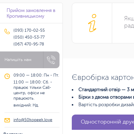
Прийом замовлення в
Кропивницькому
Якщ
рад
(093) 170-02-55
(050) 450-53-77
(067) 470-95-78
Напишіть нам
09:00 — 18:00: Пн - Пт.
Євробірка карто
11:00 — 18:00: Сб. -
працює тільки Call-
Стандартний отвір — 3 м
центр, офіси не
Бірки з двома отворами 
працюють.
Вартість розробки диза
вихідний: Нд.
info@50kopeek.love
Односторонній дру