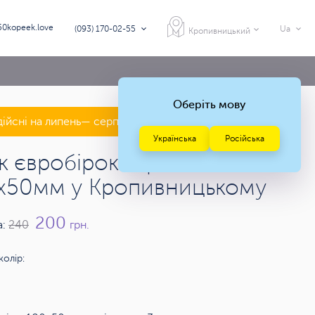
50kopeek.love
(093) 170-02-55
Ua
Кропивницький
Оберіть мову
дійсні на липень— серпень 2026 року
Українська
Російська
к євробірок картонних
х50мм у Кропивницькому
200
а:
240
грн.
колір: