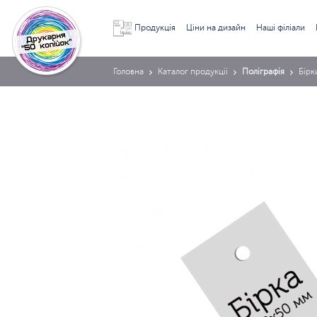
Продукція
Ціни на дизайн
Наші філіали
Головна
Каталог продукції
Поліграфія
Бірк