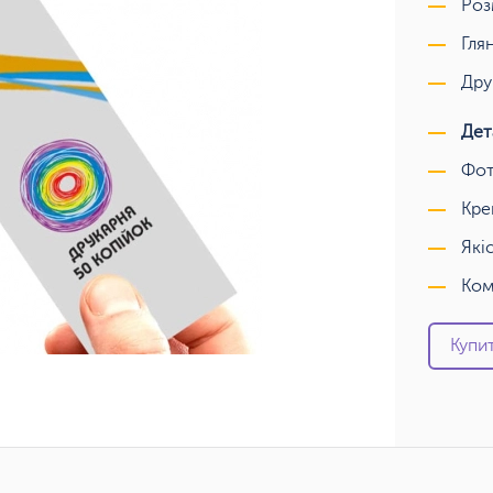
Роз
Гля
Дру
Дет
Фот
Кре
Які
Ком
Купит