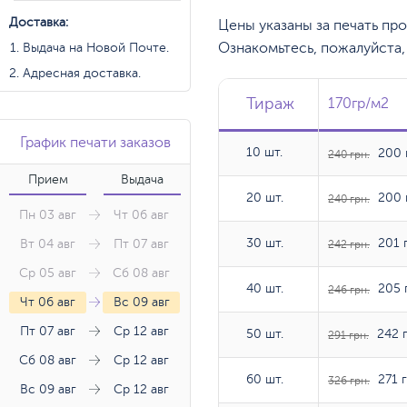
Доставка:
Цены указаны за печать пр
Ознакомьтесь, пожалуйста
Выдача на Новой Почте.
Адресная доставка.
Тираж
Тираж
Тираж
170гр/м2
170гр/м2
График печати заказов
10 шт.
10 шт.
200 
240 грн.
Прием
Выдача
20 шт.
20 шт.
200 
240 грн.
Пн 03 авг
Чт 06 авг
30 шт.
30 шт.
201 г
Вт 04 авг
Пт 07 авг
242 грн.
Ср 05 авг
Сб 08 авг
40 шт.
40 шт.
205 
246 грн.
Чт 06 авг
Вс 09 авг
Пт 07 авг
Ср 12 авг
50 шт.
50 шт.
242 г
291 грн.
Сб 08 авг
Ср 12 авг
60 шт.
60 шт.
271 г
326 грн.
Вс 09 авг
Ср 12 авг