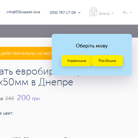
info@50kopeek.love
(056) 767-17-06
Ru
Днепр
Оберіть мову
действительны на июль — август 2026 года
Українська
Російська
ать евробирок картонных
х50мм в Днепре
200
а:
240
грн.
 цвет: