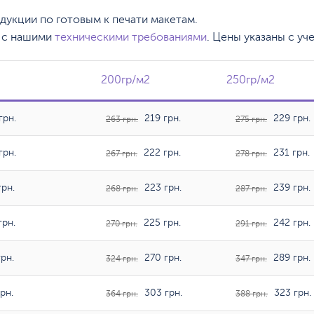
одукции по готовым к печати макетам.
, с нашими
техническими требованиями
. Цены указаны с уч
200гр/м2
200гр/м2
250гр/м2
250гр/м2
грн.
219 грн.
229 грн.
263 грн.
275 грн.
грн.
222 грн.
231 грн.
267 грн.
278 грн.
рн.
223 грн.
239 грн.
268 грн.
287 грн.
грн.
225 грн.
242 грн.
270 грн.
291 грн.
рн.
270 грн.
289 грн.
324 грн.
347 грн.
рн.
303 грн.
323 грн.
364 грн.
388 грн.