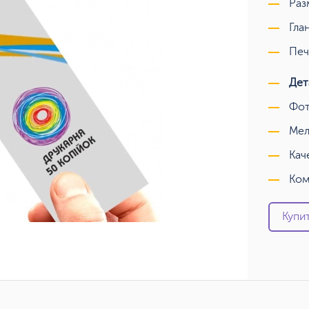
Раз
Гла
Печ
Дет
Фот
Мел
Кач
Ком
Купит