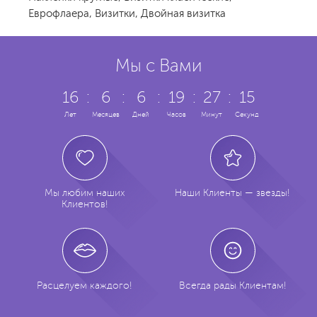
Еврофлаера
,
Визитки
,
Двойная визитка
Мы с Вами
16
:
6
:
6
:
19
:
27
:
16
Лет
Месяцев
Дней
Часов
Минут
Секунд
Мы любим наших
Наши Клиенты — звезды!
Клиентов!
Расцелуем каждого!
Всегда рады Клиентам!