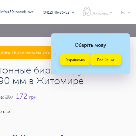
info@50kopeek.love
(0412) 46-86-52
Ru
Житомир
Оберіть мову
действительны на июль — август 2026 года
Українська
Російська
тонные бирки скругленные
90 мм в Житомире
172
а:
207
грн.
 цвет: