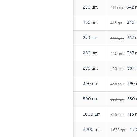
250 шт.
250 шт.
342 г
411 грн.
260 шт.
260 шт.
346 г
416 грн.
270 шт.
270 шт.
367 г
441 грн.
280 шт.
280 шт.
367 г
441 грн.
290 шт.
290 шт.
387 г
465 грн.
300 шт.
300 шт.
390 
468 грн.
500 шт.
500 шт.
550 
660 грн.
1000 шт.
1000 шт.
713 г
856 грн.
2000 шт.
2000 шт.
1 3
1 638 грн.