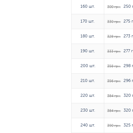
160 шт.
160 шт.
250 
300 грн.
170 шт.
170 шт.
275 г
330 грн.
180 шт.
180 шт.
273 г
328 грн.
190 шт.
190 шт.
277 г
333 грн.
200 шт.
200 шт.
298 г
358 грн.
210 шт.
210 шт.
296 г
356 грн.
220 шт.
220 шт.
320 
384 грн.
230 шт.
230 шт.
320 
384 грн.
240 шт.
240 шт.
325 г
390 грн.