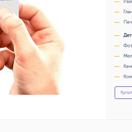
Раз
Гла
Печ
Дет
Фот
Мел
Кач
Ком
Купит