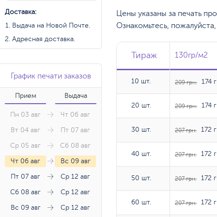
Доставка:
Цены указаны за печать пр
Ознакомьтесь, пожалуйста
Выдача на Новой Почте.
Адресная доставка.
Тираж
Тираж
Тираж
130гр/м2
130гр/м2
График печати заказов
10 шт.
10 шт.
174 г
209 грн.
Прием
Выдача
20 шт.
20 шт.
174 г
209 грн.
Пн 03 авг
Чт 06 авг
30 шт.
30 шт.
172 г
Вт 04 авг
Пт 07 авг
207 грн.
Ср 05 авг
Сб 08 авг
40 шт.
40 шт.
172 г
207 грн.
Чт 06 авг
Вс 09 авг
Пт 07 авг
Ср 12 авг
50 шт.
50 шт.
172 г
207 грн.
Сб 08 авг
Ср 12 авг
60 шт.
60 шт.
172 г
207 грн.
Вс 09 авг
Ср 12 авг