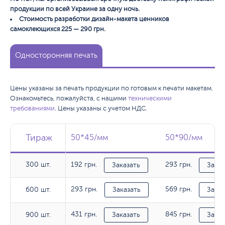
продукции по всей Украине за одну ночь.
Стоимость разработки дизайн-макета ценников
самоклеющихся 225 — 290 грн.
Односторонняя печать
Цены указаны за печать продукции по готовым к печати макетам.
Ознакомьтесь, пожалуйста, с нашими
техническими
требованиями
. Цены указаны с учетом НДС.
Тираж
Тираж
Тираж
50*45/мм
50*45/мм
50*90/мм
50*90/мм
300 шт.
192 грн.
293 грн.
300 шт.
Заказать
Заказ
293 грн.
569 грн.
600 шт.
600 шт.
Заказать
Заказ
431 грн.
845 грн.
900 шт.
900 шт.
Заказать
Заказ