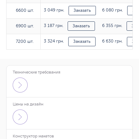
3 049 грн.
6 080 грн.
6600 шт.
6600 шт.
Заказать
Зак
3 187 грн.
6 355 грн.
6900 шт.
6900 шт.
Заказать
Зак
3 324 грн.
6 630 грн.
7200 шт.
7200 шт.
Заказать
Зак
Технические требования
Цены на дизайн
Конструктор макетов