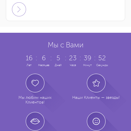
Мы с Вами
16
:
6
:
5
:
23
:
39
:
52
Лет
Месяцев
Дней
Часа
Минут
Секунды
Мы любим наших
Наши Клиенты — звезды!
Клиентов!