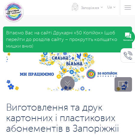
Ua
Запоріжжя
Вітаємо Вас на сайті Друкарні «50 Копійок» (щоб
перейти до розділів сайту – прокрутіть коліщатко
Связаться
мишки вниз)
Виготовлення та друк
картонних і пластикових
абонементів в Запоріжжіі