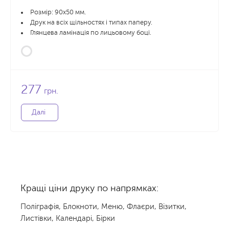
Розмір: 90x50 мм.
Друк на всіх щільностях і типах паперу.
Глянцева ламінація по лицьовому боці.
277
грн.
Далі
Кращі ціни друку по напрямках:
Поліграфія
,
Блокноти
,
Меню
,
Флаєри
,
Візитки
,
Листівки
,
Календарі
,
Бірки