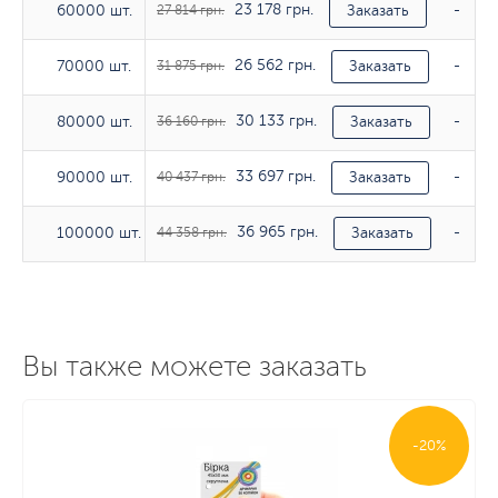
23 178 грн.
60000 шт.
60000 шт.
27 814 грн.
Заказать
-
26 562 грн.
70000 шт.
70000 шт.
31 875 грн.
Заказать
-
30 133 грн.
80000 шт.
80000 шт.
36 160 грн.
Заказать
-
33 697 грн.
90000 шт.
90000 шт.
40 437 грн.
Заказать
-
36 965 грн.
100000 шт.
100000 шт.
44 358 грн.
Заказать
-
Вы также можете заказать
Тираж
130гр/м2
150г
-20%
Тираж
Тираж
Тираж
250гр/м2
250гр/м2
250гр/м2
350г
350г
350
280 грн.
10 шт.
336 грн.
Заказать
388 гр