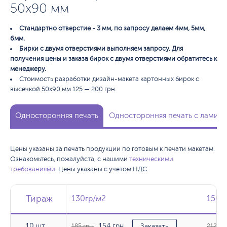
50х90 мм
Стандартно отверстие - 3 мм, по запросу делаем 4мм, 5мм,
6мм.
Бирки с двумя отверстиями выполняем запросу. Для
получения цены и заказа бирок с двумя отверстиями обратитесь к
менеджеру.
Стоимость разработки дизайн-макета картонных бирок с
высечкой 50х90 мм 125 — 200 грн.
Односторонняя печать
Односторонняя печать с ламина
Цены указаны за печать продукции по готовым к печати макетам.
Ознакомьтесь, пожалуйста, с нашими
техническими
требованиями
. Цены указаны с учетом НДС.
Тираж
Тираж
Тираж
130гр/м2
130гр/м2
150г
150г
10 шт.
154 грн.
10 шт.
185 грн.
Заказать
212 грн