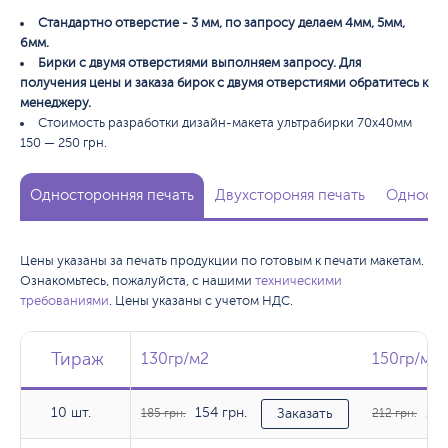
Стандартно отверстие - 3 мм, по запросу делаем 4мм, 5мм,
6мм.
Бирки с двумя отверстиями выполняем запросу. Для
получения цены и заказа бирок с двумя отверстиями обратитесь к
менеджеру.
Стоимость разработки дизайн-макета ультрабирки 70х40мм
150 — 250 грн.
Односторонняя печать
Двухстороняя печать
Односто
Цены указаны за печать продукции по готовым к печати макетам.
Ознакомьтесь, пожалуйста, с нашими
техническими
требованиями
. Цены указаны с учетом НДС.
Тираж
Тираж
Тираж
130гр/м2
130гр/м2
150гр/м2
150гр/м2
10 шт.
154 грн.
176
10 шт.
185 грн.
Заказать
212 грн.