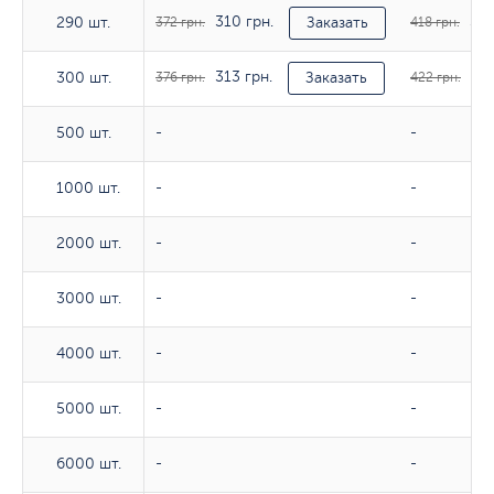
310 грн.
348
290 шт.
290 шт.
372 грн.
Заказать
418 грн.
313 грн.
351
300 шт.
300 шт.
376 грн.
Заказать
422 грн.
500 шт.
500 шт.
-
-
1000 шт.
1000 шт.
-
-
2000 шт.
2000 шт.
-
-
3000 шт.
3000 шт.
-
-
4000 шт.
4000 шт.
-
-
5000 шт.
5000 шт.
-
-
6000 шт.
6000 шт.
-
-