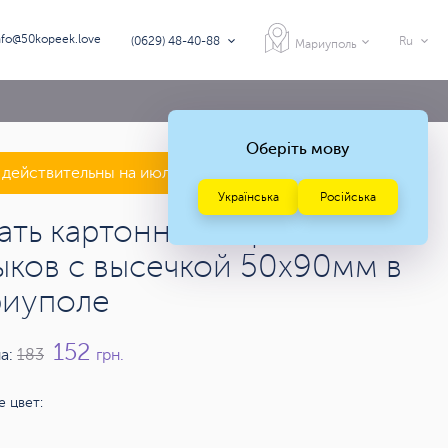
nfo@50kopeek.love
(0629) 48-40-88
Ru
Мариуполь
Оберіть мову
действительны на июль — август 2026 года
Українська
Російська
ать картонных бирок и
ыков c высечкой 50х90мм в
иуполе
152
а:
183
грн.
 цвет: