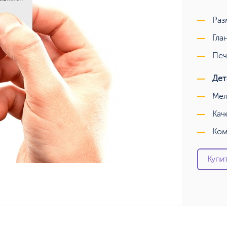
Раз
Гла
Печ
Дет
Мел
Кач
Ком
Купит