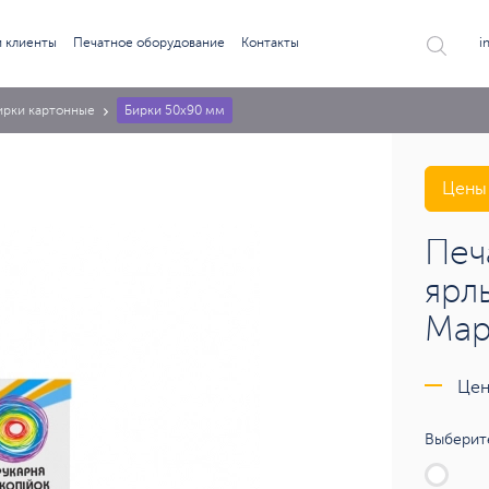
 клиенты
Печатное оборудование
Контакты
i
ирки картонные
Бирки 50х90 мм
Цены 
Печ
ярл
Мар
Цен
Выберите