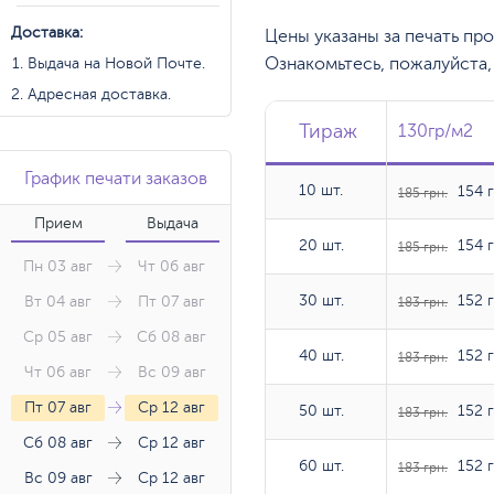
Доставка:
Цены указаны за печать пр
Ознакомьтесь, пожалуйста
Выдача на Новой Почте.
Адресная доставка.
Тираж
Тираж
Тираж
130гр/м2
130гр/м2
График печати заказов
10 шт.
10 шт.
154 г
185 грн.
Прием
Выдача
20 шт.
20 шт.
154 г
185 грн.
Пн 03 авг
Чт 06 авг
30 шт.
30 шт.
152 г
Вт 04 авг
Пт 07 авг
183 грн.
Ср 05 авг
Сб 08 авг
40 шт.
40 шт.
152 г
183 грн.
Чт 06 авг
Вс 09 авг
Пт 07 авг
Ср 12 авг
50 шт.
50 шт.
152 г
183 грн.
Сб 08 авг
Ср 12 авг
60 шт.
60 шт.
152 г
183 грн.
Вс 09 авг
Ср 12 авг