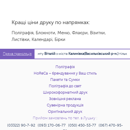
Кращі ціни друку по напрямках:
Поліграфія
,
Блокноти
,
Меню
,
Флаєри
,
Візитки
,
Листівки
,
Календарі
,
Бірки
18:29:10
Клієнту
Віталій
з міста
Калинівка(Васильківський р-н.)
тільки щ
Пряма трансляція
Поліграфія
HoReCa – брендування у Ваш стиль
Пакети та Сумки
Поліграфія до свят
Широкоформатний друк
Зовнішня реклама
Сувенірна продукція
Оригінальний друк
Прийом замовлень по тел. в Луцьку :
(03322) 90-7-92 (093) 170-06-77 (050) 450-53-77 (067) 470-95-