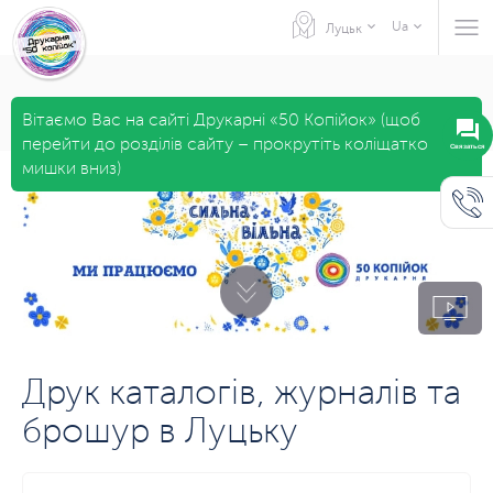
Ua
Луцьк
Вітаємо Вас на сайті Друкарні «50 Копійок» (щоб
перейти до розділів сайту – прокрутіть коліщатко
Связаться
мишки вниз)
Друк каталогів, журналів та
брошур в Луцьку