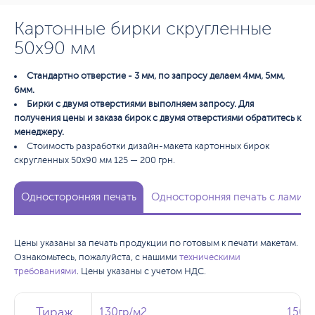
Картонные бирки скругленные
50х90 мм
Стандартно отверстие - 3 мм, по запросу делаем 4мм, 5мм,
6мм.
Бирки с двумя отверстиями выполняем запросу. Для
получения цены и заказа бирок с двумя отверстиями обратитесь к
менеджеру.
Стоимость разработки дизайн-макета картонных бирок
скругленных 50х90 мм 125 — 200 грн.
Односторонняя печать
Односторонняя печать с ламина
Цены указаны за печать продукции по готовым к печати макетам.
Ознакомьтесь, пожалуйста, с нашими
техническими
требованиями
. Цены указаны с учетом НДС.
Тираж
Тираж
Тираж
130гр/м2
130гр/м2
150г
150г