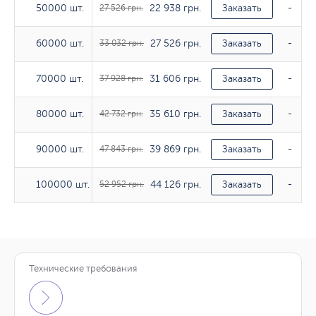
22 938 грн.
50000 шт.
50000 шт.
27 526 грн.
Заказать
-
27 526 грн.
60000 шт.
60000 шт.
33 032 грн.
Заказать
-
31 606 грн.
70000 шт.
70000 шт.
37 928 грн.
Заказать
-
35 610 грн.
80000 шт.
80000 шт.
42 732 грн.
Заказать
-
39 869 грн.
90000 шт.
90000 шт.
47 843 грн.
Заказать
-
44 126 грн.
100000 шт.
100000 шт.
52 952 грн.
Заказать
-
Технические требования
Тираж
130гр/м2
150г