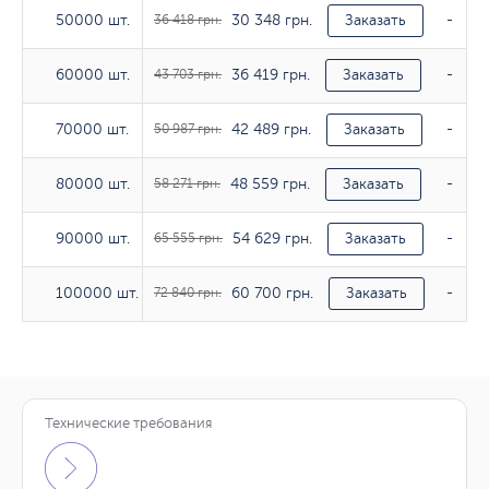
30 348 грн.
50000 шт.
50000 шт.
36 418 грн.
Заказать
-
36 419 грн.
60000 шт.
60000 шт.
43 703 грн.
Заказать
-
42 489 грн.
70000 шт.
70000 шт.
50 987 грн.
Заказать
-
48 559 грн.
80000 шт.
80000 шт.
58 271 грн.
Заказать
-
54 629 грн.
90000 шт.
90000 шт.
65 555 грн.
Заказать
-
60 700 грн.
100000 шт.
100000 шт.
72 840 грн.
Заказать
-
Технические требования
Тираж
170гр/м2
200г