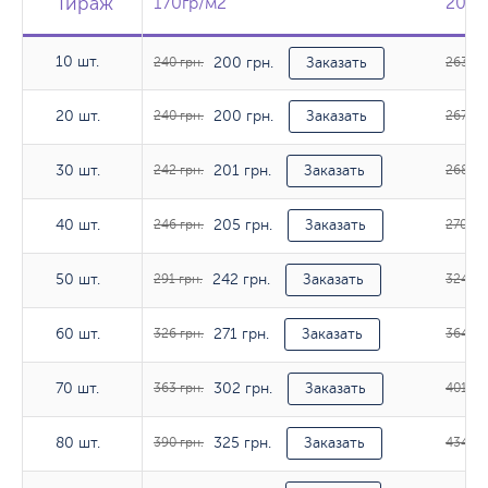
Тираж
Тираж
Тираж
170гр/м2
170гр/м2
200г
200г
10 шт.
200 грн.
10 шт.
240 грн.
Заказать
263 гр
200 грн.
20 шт.
20 шт.
240 грн.
Заказать
267 гр
201 грн.
30 шт.
30 шт.
242 грн.
Заказать
268 гр
205 грн.
40 шт.
40 шт.
246 грн.
Заказать
270 гр
242 грн.
50 шт.
50 шт.
291 грн.
Заказать
324 гр
271 грн.
60 шт.
60 шт.
326 грн.
Заказать
364 гр
302 грн.
70 шт.
70 шт.
363 грн.
Заказать
401 гр
325 грн.
80 шт.
80 шт.
390 грн.
Заказать
434 гр