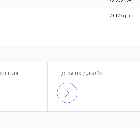
73 059 грн.
79 174 грн.
ования
Цены на дизайн
350гр/м2
364 грн.
376 грн.
1 399 грн.