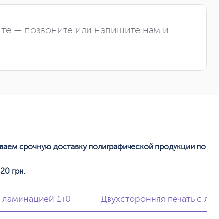
йте — позвоните или напишите нам и
ываем срочную доставку полиграфической продукции по
20 грн.
с ламинацией 1+0
Двухсторонняя печать с ла