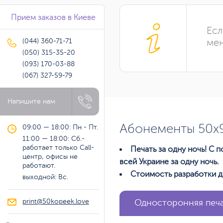
Прием заказов в Киеве
Есл
(044) 360-71-71
мен
(050) 315-35-20
(093) 170-03-88
(067) 327-59-79
Напишите нам
Абонементы 50х
09:00 — 18:00: Пн - Пт.
11:00 — 18:00: Сб.-
работает только Call-
Печать за одну ночь! С
центр, офисы не
всей Украине за одну ночь.
работают.
Стоимость разработки д
выходной: Вс.
print@50kopeek.love
Односторонняя печа