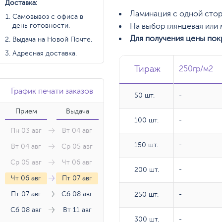
Доставка:
Ламинация с одной стор
Самовывоз с офиса в
день готовности.
На выбор глянцевая или
Для получения цены пок
Выдача на Новой Почте.
Адресная доставка.
Тираж
Тираж
Тираж
250гр/м2
250гр/м2
График печати заказов
50 шт.
50 шт.
-
Прием
Выдача
100 шт.
100 шт.
-
Пн 03 авг
Вт 04 авг
150 шт.
150 шт.
-
Вт 04 авг
Ср 05 авг
Ср 05 авг
Чт 06 авг
200 шт.
200 шт.
-
Чт 06 авг
Пт 07 авг
Пт 07 авг
Сб 08 авг
250 шт.
250 шт.
-
Сб 08 авг
Вт 11 авг
300 шт.
300 шт.
-