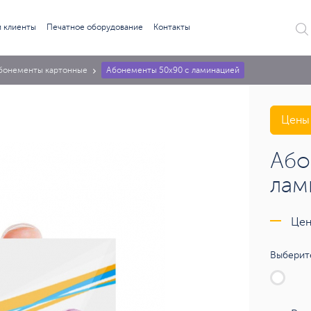
 клиенты
Печатное оборудование
Контакты
бонементы картонные
Абонементы 50х90 с ламинацией
Цены 
Або
лам
Цен
Выберите