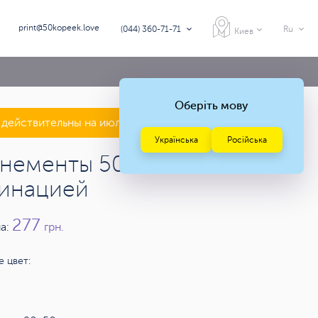
print@50kopeek.love
(044) 360-71-71
Ru
Киев
Оберіть мову
действительны на июль — август 2026 года
Українська
Російська
нементы 50х90 с
инацией
277
а:
грн.
 цвет: