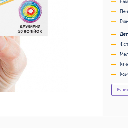
Раз
Печ
Гля
Дет
Фот
Мел
Кач
Ком
Купит