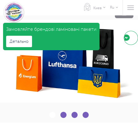
Типография, Полиграфия
Ru
Киев
Замовляйте брендові ламіновані пакети
Детально