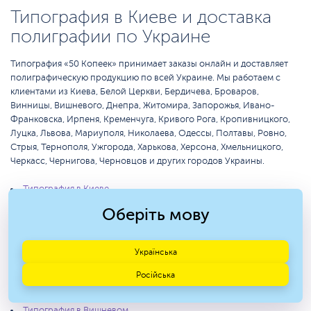
Типография в Киеве и доставка
полиграфии по Украине
Типография «50 Копеек» принимает заказы онлайн и доставляет
полиграфическую продукцию по всей Украине. Мы работаем с
клиентами из Киева, Белой Церкви, Бердичева, Броваров,
Винницы, Вишневого, Днепра, Житомира, Запорожья, Ивано-
Франковска, Ирпеня, Кременчуга, Кривого Рога, Кропивницкого,
Луцка, Львова, Мариуполя, Николаева, Одессы, Полтавы, Ровно,
Стрыя, Тернополя, Ужгорода, Харькова, Херсона, Хмельницкого,
Черкасс, Чернигова, Черновцов и других городов Украины.
Типография в Киеве
Оберіть мову
Типография в Белой Церкви
Типография в Бердичеве
Українська
Типография в Броварах
Російська
Типография в Виннице
Типография в Вишневом