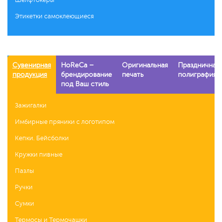
Этикетки самоклеющиеся
Баннерная печать
Баннеры
Бумажные эко крафт-пакеты
Новинка
Печать на оракале
Вывески
Ламинированые пакеты для подарков
Сувенирная
HoReCa –
Оригинальная
Праздничная
Печать на холсте
Мобильные стенды
Полиэтиленовые пакеты
продукция
брендирование
печать
полиграфия
Постеры
Таблички уличные и внутренние
Сумки льняные
под Ваш стиль
Фотобумага
Зажигалки
Фотопостеры
Имбирные пряники с логотипом
Кепки. Бейсболки
Кружки пивные
Пазлы
Ручки
Сумки
Термосы и Термочашки