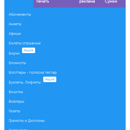
печать
реклама
Сумки
Абонементы
Анкеты
Афиши
Билеты отрывные
Акция
Бирки
Блокноты
Блоттеры - полоска тестер
Акция
Буклеты, Лифлеты
Визитки
Воблеры
Газеты
Грамоты и Дипломы