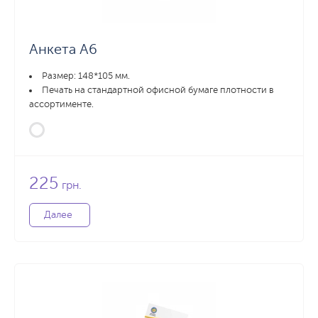
27 588 грн.
35 699 грн.
20000 шт.
Заказать
З
Анкета А6
Размер: 148*105 мм.
Печать на стандартной офисной бумаге плотности в
ассортименте.
225
грн.
Далее