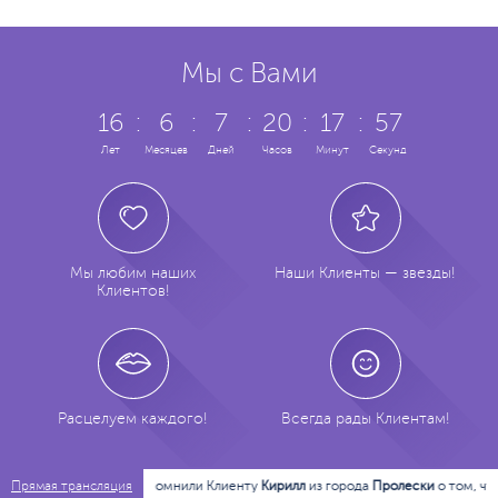
Мы с Вами
16
:
6
:
7
:
20
:
17
:
58
Лет
Месяцев
Дней
Часов
Минут
Секунд
Мы любим наших
Наши Клиенты — звезды!
Клиентов!
Расцелуем каждого!
Всегда рады Клиентам!
19:47:44
Напомнили Клиенту
Кирилл
из города
Пролески
о том, чтобы о
Прямая трансляция