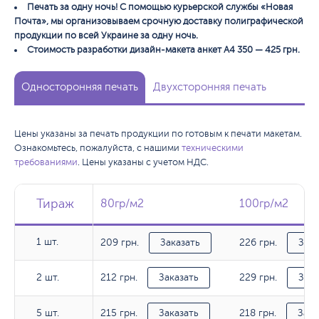
Печать за одну ночь! С помощью курьерской службы «Новая
Почта», мы организовываем срочную доставку полиграфической
продукции по всей Украине за одну ночь.
Стоимость разработки дизайн-макета анкет А4 350 — 425 грн.
Односторонняя печать
Двухсторонняя печать
Цены указаны за печать продукции по готовым к печати макетам.
Ознакомьтесь, пожалуйста, с нашими
техническими
требованиями
. Цены указаны с учетом НДС.
Тираж
Тираж
Тираж
80гр/м2
80гр/м2
100гр/м2
100гр/м2
1 шт.
209 грн.
226 грн.
1 шт.
Заказать
Зака
212 грн.
229 грн.
2 шт.
2 шт.
Заказать
Зака
215 грн.
218 грн.
5 шт.
5 шт.
Заказать
Зака